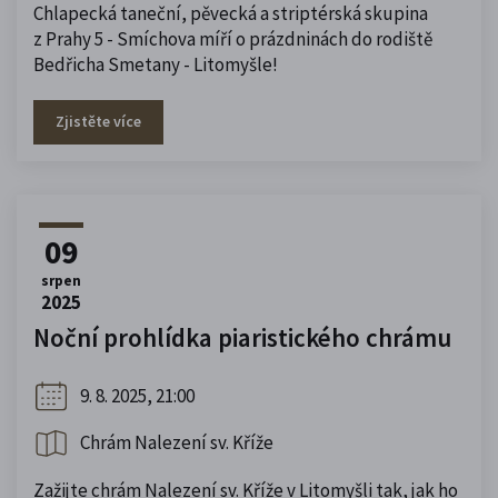
Chlapecká taneční, pěvecká a striptérská skupina
z Prahy 5 - Smíchova míří o prázdninách do rodiště
Bedřicha Smetany - Litomyšle!
Zjistěte více
09
srpen
2025
Noční prohlídka piaristického chrámu
9. 8. 2025, 21:00
Chrám Nalezení sv. Kříže
Zažijte chrám Nalezení sv. Kříže v Litomyšli tak, jak ho