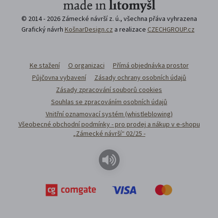
© 2014 - 2026 Zámecké návrší z. ú., všechna přáva vyhrazena
Grafický návrh
KošnarDesign.cz
a realizace
CZECHGROUP.cz
Ke stažení
O organizaci
Přímá objednávka prostor
Půjčovna vybavení
Zásady ochrany osobních údajů
Zásady zpracování souborů cookies
Souhlas se zpracováním osobních údajů
Vnitřní oznamovací systém (whistleblowing)
Všeobecné obchodní podmínky - pro prodej a nákup v e-shopu
„Zámecké návrší“ 02/25 -