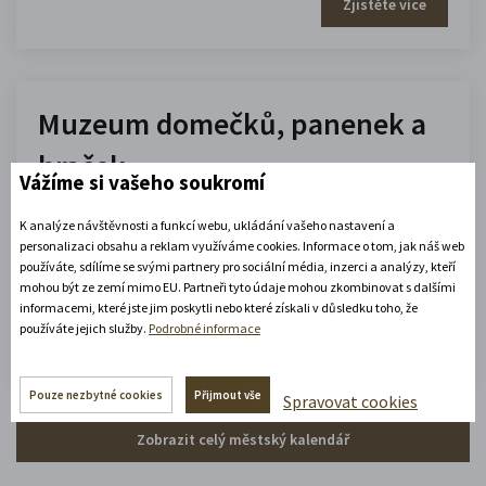
Zjistěte více
Muzeum domečků, panenek a
hraček
Vážíme si vašeho soukromí
10.00 - 16.00
K analýze návštěvnosti a funkcí webu, ukládání vašeho nastavení a
(platné od 1. 7. 2026 do 31. 8. 2026)
personalizaci obsahu a reklam využíváme cookies. Informace o tom, jak náš web
používáte, sdílíme se svými partnery pro sociální média, inzerci a analýzy, kteří
mohou být ze zemí mimo EU. Partneři tyto údaje mohou zkombinovat s dalšími
Zobrazit celou otevírací dobu
informacemi, které jste jim poskytli nebo které získali v důsledku toho, že
používáte jejich služby.
Podrobné informace
Zjistěte více
Pouze nezbytné cookies
Přijmout vše
Spravovat cookies
Zobrazit celý městský kalendář