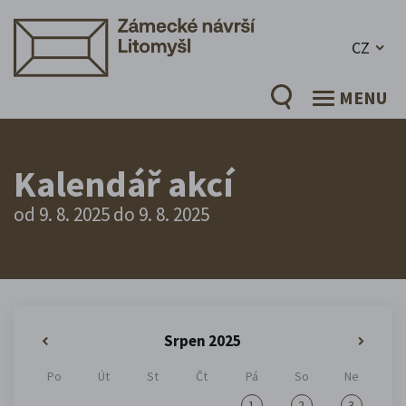
CZ
MENU
Kalendář akcí
od 9. 8. 2025 do 9. 8. 2025
Srpen 2025
«
»
Po
Út
St
Čt
Pá
So
Ne
1
2
3