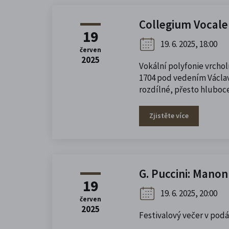
Collegium Vocale
19
19. 6. 2025, 18:00
červen
2025
Vokální polyfonie vrcho
1704 pod vedením Václava
rozdílné, přesto hluboc
Zjistěte více
G. Puccini: Manon
19
19. 6. 2025, 20:00
červen
2025
Festivalový večer v pod