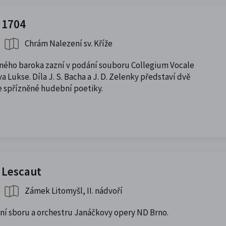
 1704
Chrám Nalezení sv. Kříže
lného baroka zazní v podání souboru Collegium Vocale
 Lukse. Díla J. S. Bacha a J. D. Zelenky představí dvě
e spřízněné hudební poetiky.
 Lescaut
Zámek Litomyšl, II. nádvoří
ání sboru a orchestru Janáčkovy opery ND Brno.