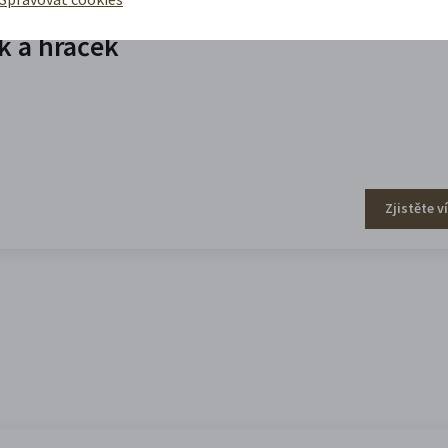
 a hraček
Zjistěte v