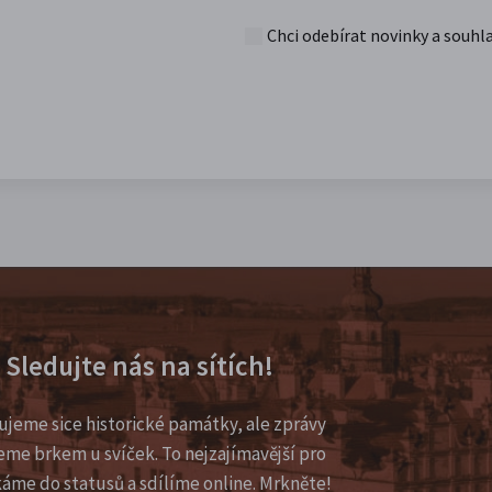
Chci odebírat novinky a souhl
Sledujte nás na sítích!
ujeme sice historické památky, ale zprávy
eme brkem u svíček. To nejzajímavější pro
káme do statusů a sdílíme online. Mrkněte!