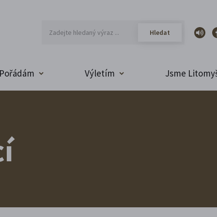
Pořádám
Výletím
Jsme Litomyš
í