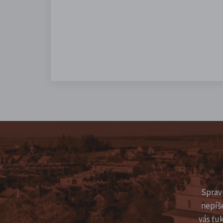
Sprav
nepíš
vás ťu