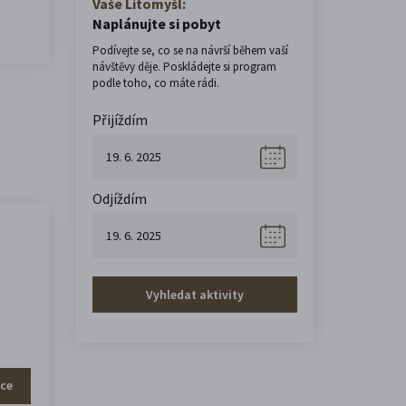
Vaše Litomyšl:
Naplánujte si pobyt
Podívejte se, co se na návrší během vaší
návštěvy děje. Poskládejte si program
podle toho, co máte rádi.
Přijíždím
Odjíždím
Vyhledat aktivity
íce