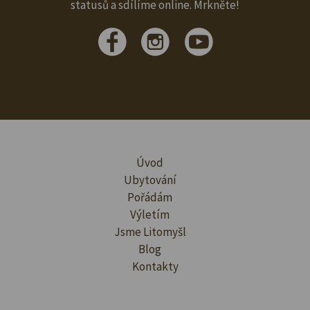
statusů a sdílíme online. Mrkněte!
Úvod
Ubytování
Pořádám
Výletím
Jsme Litomyšl
Blog
Kontakty