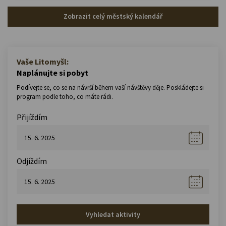
Zobrazit celý městský kalendář
Vaše Litomyšl:
Naplánujte si pobyt
Podívejte se, co se na návrší během vaší návštěvy děje. Poskládejte si
program podle toho, co máte rádi.
Přijíždím
Odjíždím
Vyhledat aktivity