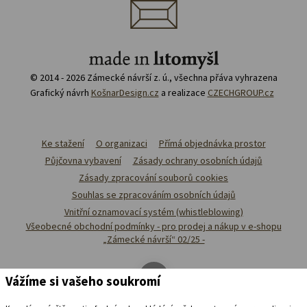
© 2014 - 2026 Zámecké návrší z. ú., všechna přáva vyhrazena
Grafický návrh
KošnarDesign.cz
a realizace
CZECHGROUP.cz
Ke stažení
O organizaci
Přímá objednávka prostor
Půjčovna vybavení
Zásady ochrany osobních údajů
Zásady zpracování souborů cookies
Souhlas se zpracováním osobních údajů
Vnitřní oznamovací systém (whistleblowing)
Všeobecné obchodní podmínky - pro prodej a nákup v e-shopu
„Zámecké návrší“ 02/25 -
Vážíme si vašeho soukromí