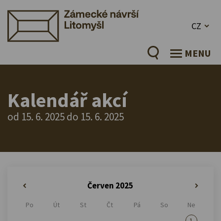
CZ
MENU
Kalendář akcí
od 15. 6. 2025 do 15. 6. 2025
Červen 2025
«
»
Po
Út
St
Čt
Pá
So
Ne
1