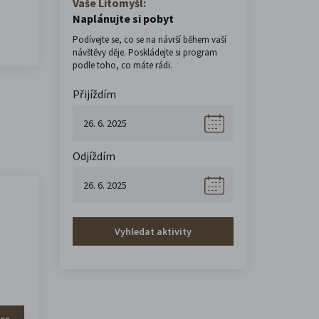
Vaše Litomyšl:
Naplánujte si pobyt
Podívejte se, co se na návrší během vaší
návštěvy děje. Poskládejte si program
podle toho, co máte rádi.
Přijíždím
Odjíždím
Vyhledat aktivity
íce