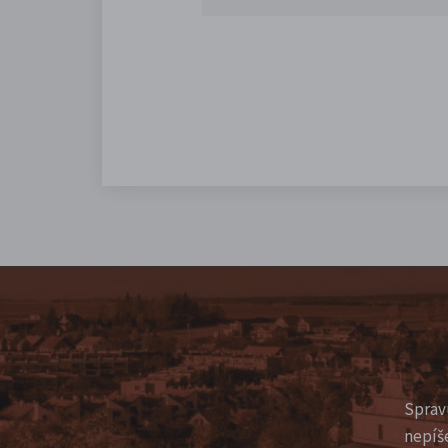
Sprav
nepíš