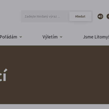
Pořádám
Výletím
Jsme Litomyš
í