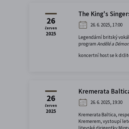
The King's Singer
26
26. 6. 2025, 17:00
červen
2025
Legendární britský vokál
program
Andělé a Démon
koncertní host se k drž
Kremerata Baltica
26
26. 6. 2025, 19:30
červen
2025
Kremerata Baltica, resp
Kremerem, vystoupí let
litevské dirigentky Mirg