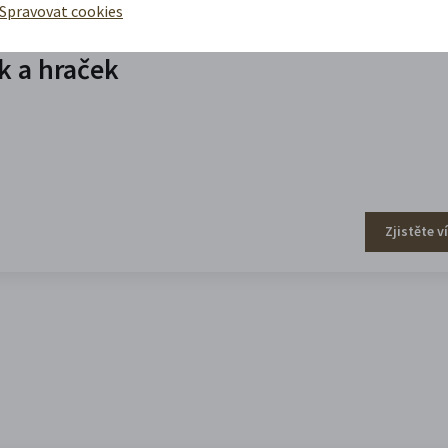
Spravovat cookies
 a hraček
Zjistěte v