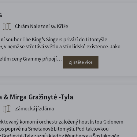
s
Chrám Nalezení sv. Kříže
ní soubor The King’s Singers přiváží do Litomyšle
i
, v němž se střetává světlo a stín lidské existence. Jako
itelům ceny Grammy připojí…
Zjistěte více
 & Mirga Gražinytė -Tyla
Zámecká jízdárna
ektovaný komorní orchestr založený houslistou Gidonem
os poprvé na Smetanově Litomyšli. Pod taktovkou
y Gražinytė-Tyly zazní skladby Weinberga a Šostakoviče,