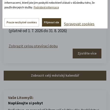
Muzeum domečků, panenek a
informacemi, které jste jim poskytli nebo které získali v důsledku toho, že
používáte jejich služby.
Podrobné informace
hraček
Pouze nezbytné cookies
Přijmout vše
Spravovat cookies
10.00 - 16.00
(platné od 1. 7. 2026 do 31. 8. 2026)
Zobrazit celou otevírací dobu
Zjistěte více
Zobrazit celý městský kalendář
Vaše Litomyšl:
Naplánujte si pobyt