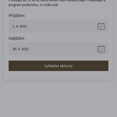
Podívejte se, co se na návrší během vaší návštěvy děje. Poskládejte si
program podle toho, co máte rádi.
Přijíždím
Odjíždím
Vyhledat aktivity