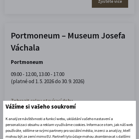
Zjistěte více
Portmoneum – Museum Josefa
Váchala
Portmoneum
09.00 - 12.00
,
13.00 - 17.00
(platné od 1. 5. 2026 do 30. 9. 2026)
Zobrazit celou otevírací dobu
Vážíme si vašeho soukromí
Zjistěte více
K analýze návštěvnosti a funkcí webu, ukládání vašeho nastavení a
personalizaci obsahu a reklam využíváme cookies. Informace o tom, jak náš web
používáte, sdílíme se svými partnery pro sociální média, inzerci a analýzy, kteří
mohou být ze zemí mimo EU. Partneři tyto údaje mohou zkombinovat s dalšími