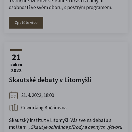
Tradiční zážitkové setkání za účasti známých
osobností ve svém oboru, s pestrým programem.
Zjistěte více
21
duben
2022
Skautské debaty v Litomyšli
21. 4. 2022, 18:00
Coworking Kočárovna
Skautský institut v Litomyšli Vás zve na debatu s
mottem:
„
Skaut je ochránce přírody a cenných výtvorů