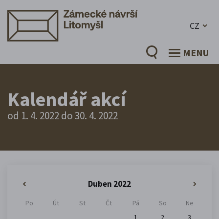
CZ
MENU
Kalendář akcí
od 1. 4. 2022 do 30. 4. 2022
Duben 2022
«
»
Po
Út
St
Čt
Pá
So
Ne
1
2
3