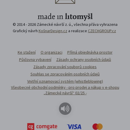
© 2014 - 2026 Zámecké návrší z. ú., všechna přáva vyhrazena
Grafický návrh
KošnarDesign.cz
a realizace
CZECHGROUP.cz
Ke stažení
O organizaci
Přímá objednávka prostor
Půjčovna vybavení
Zásady ochrany osobních údajů
Zásady zpracování souborů cookies
Souhlas se zpracováním osobních údajů
Vnitřní oznamovací systém (whistleblowing)
Všeobecné obchodní podmínky - pro prodej a nákup v e-shopu
„Zámecké návrší“ 02/25 -