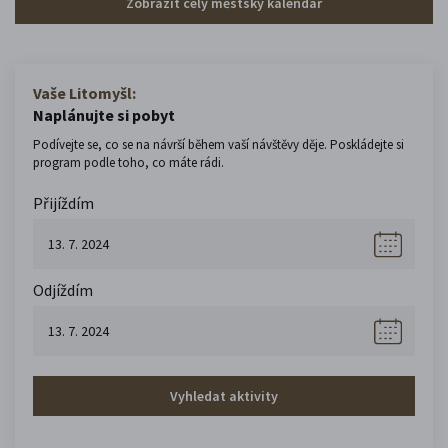
Zobrazit celý městský kalendář
Vaše Litomyšl:
Naplánujte si pobyt
Podívejte se, co se na návrší během vaší návštěvy děje. Poskládejte si
program podle toho, co máte rádi.
Přijíždím
Odjíždím
Vyhledat aktivity