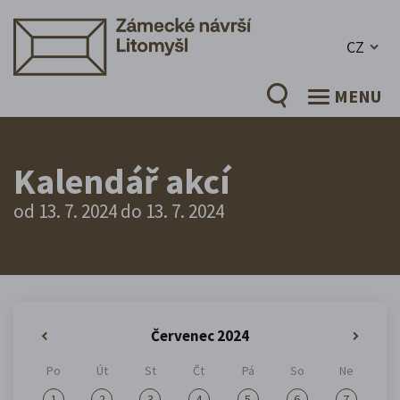
CZ
MENU
Kalendář akcí
od 13. 7. 2024 do 13. 7. 2024
Červenec 2024
«
»
Po
Út
St
Čt
Pá
So
Ne
1
2
3
4
5
6
7