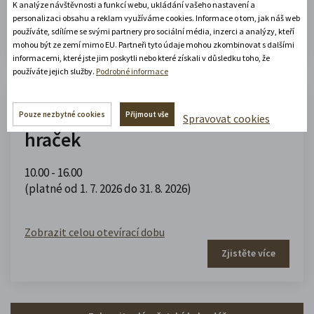
K analýze návštěvnosti a funkcí webu, ukládání vašeho nastavení a
Zobrazit celou otevírací dobu
personalizaci obsahu a reklam využíváme cookies. Informace o tom, jak náš web
používáte, sdílíme se svými partnery pro sociální média, inzerci a analýzy, kteří
Zjistěte více
mohou být ze zemí mimo EU. Partneři tyto údaje mohou zkombinovat s dalšími
informacemi, které jste jim poskytli nebo které získali v důsledku toho, že
používáte jejich služby.
Podrobné informace
Muzeum domečků, panenek a
Pouze nezbytné cookies
Přijmout vše
Spravovat cookies
hraček
10.00 - 16.00
(platné od 1. 7. 2026 do 31. 8. 2026)
Zobrazit celou otevírací dobu
Zjistěte více