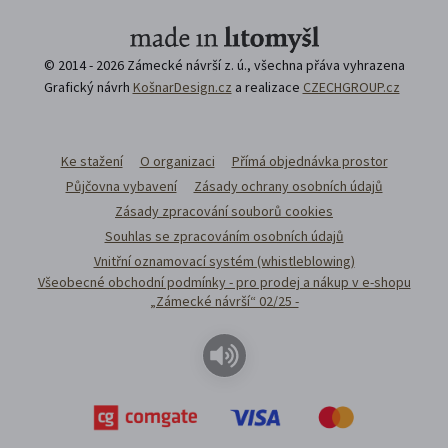
© 2014 - 2026 Zámecké návrší z. ú., všechna přáva vyhrazena
Grafický návrh
KošnarDesign.cz
a realizace
CZECHGROUP.cz
Ke stažení
O organizaci
Přímá objednávka prostor
Půjčovna vybavení
Zásady ochrany osobních údajů
Zásady zpracování souborů cookies
Souhlas se zpracováním osobních údajů
Vnitřní oznamovací systém (whistleblowing)
Všeobecné obchodní podmínky - pro prodej a nákup v e-shopu
„Zámecké návrší“ 02/25 -