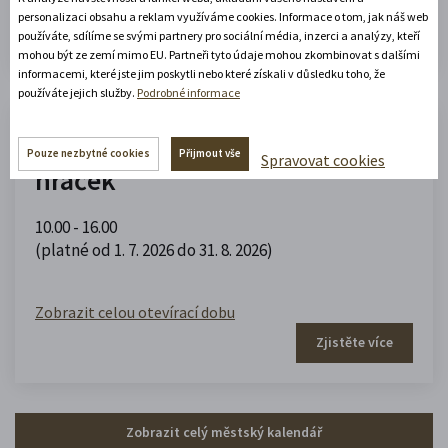
Zobrazit celou otevírací dobu
personalizaci obsahu a reklam využíváme cookies. Informace o tom, jak náš web
Zjistěte více
používáte, sdílíme se svými partnery pro sociální média, inzerci a analýzy, kteří
mohou být ze zemí mimo EU. Partneři tyto údaje mohou zkombinovat s dalšími
informacemi, které jste jim poskytli nebo které získali v důsledku toho, že
používáte jejich služby.
Podrobné informace
Muzeum domečků, panenek a
Pouze nezbytné cookies
Přijmout vše
Spravovat cookies
hraček
10.00 - 16.00
(platné od 1. 7. 2026 do 31. 8. 2026)
Zobrazit celou otevírací dobu
Zjistěte více
Zobrazit celý městský kalendář