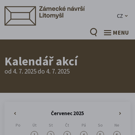
CZ
MENU
Kalendář akcí
od 4. 7. 2025 do 4. 7. 2025
Červenec 2025
«
»
Po
Út
St
Čt
Pá
So
Ne
1
2
3
4
5
6