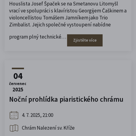
Houslista Josef Špaček se na Smetanovu Litomyšl
vrací ve spolupráci s klavíristou Georgijem Čaškinem a
violoncellistou Tomášem Jamníkem jako Trio
Zimbalist. Jejich společné vystoupení nabídne
program plný technické…
Zjistěte více
04
červenec
2025
Noční prohlídka piaristického chrámu
4. 7. 2025, 21:00
Chrám Nalezení sv. Kříže