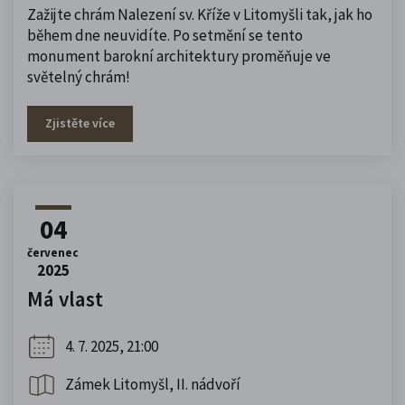
Zažijte chrám Nalezení sv. Kříže v Litomyšli tak, jak ho
během dne neuvidíte. Po setmění se tento
monument barokní architektury proměňuje ve
světelný chrám!
Zjistěte více
04
červenec
2025
Má vlast
4. 7. 2025, 21:00
Zámek Litomyšl, II. nádvoří