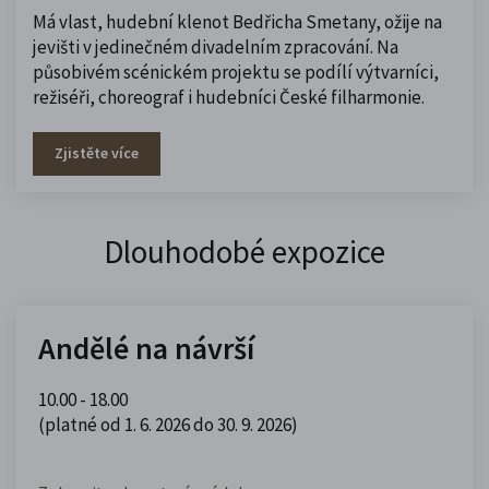
Má vlast, hudební klenot Bedřicha Smetany, ožije na
jevišti v jedinečném divadelním zpracování. Na
působivém scénickém projektu se podílí výtvarníci,
režiséři, choreograf i hudebníci České filharmonie.
Zjistěte více
Dlouhodobé expozice
Andělé na návrší
10.00 - 18.00
(platné od 1. 6. 2026 do 30. 9. 2026)