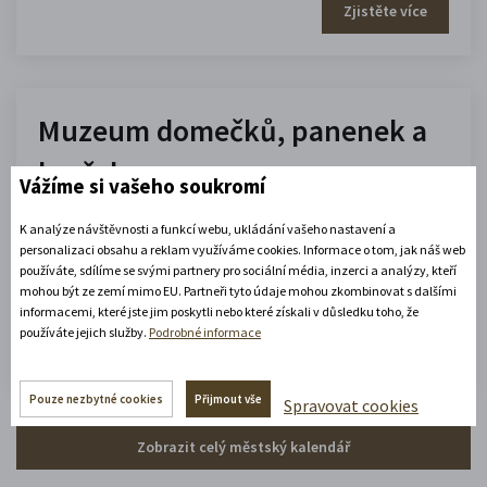
Zjistěte více
Muzeum domečků, panenek a
hraček
Vážíme si vašeho soukromí
10.00 - 16.00
K analýze návštěvnosti a funkcí webu, ukládání vašeho nastavení a
(platné od 1. 7. 2026 do 31. 8. 2026)
personalizaci obsahu a reklam využíváme cookies. Informace o tom, jak náš web
používáte, sdílíme se svými partnery pro sociální média, inzerci a analýzy, kteří
mohou být ze zemí mimo EU. Partneři tyto údaje mohou zkombinovat s dalšími
informacemi, které jste jim poskytli nebo které získali v důsledku toho, že
Zobrazit celou otevírací dobu
používáte jejich služby.
Podrobné informace
Zjistěte více
Pouze nezbytné cookies
Přijmout vše
Spravovat cookies
Zobrazit celý městský kalendář