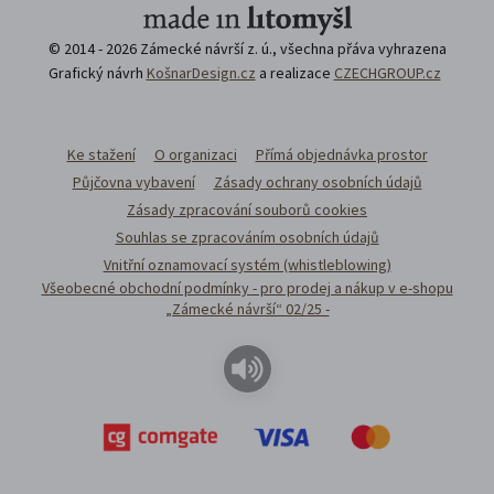
© 2014 - 2026 Zámecké návrší z. ú., všechna přáva vyhrazena
Grafický návrh
KošnarDesign.cz
a realizace
CZECHGROUP.cz
Ke stažení
O organizaci
Přímá objednávka prostor
Půjčovna vybavení
Zásady ochrany osobních údajů
Zásady zpracování souborů cookies
Souhlas se zpracováním osobních údajů
Vnitřní oznamovací systém (whistleblowing)
Všeobecné obchodní podmínky - pro prodej a nákup v e-shopu
„Zámecké návrší“ 02/25 -