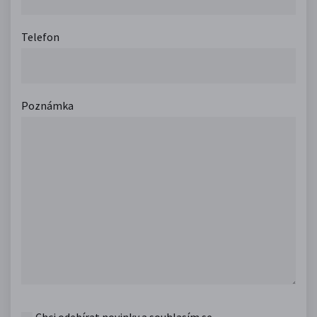
Telefon
Poznámka
Chci odebírat novinky a souhlasím se