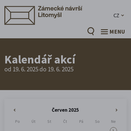
CZ
MENU
Kalendář akcí
od 19. 6. 2025 do 19. 6. 2025
Červen 2025
«
»
Po
Út
St
Čt
Pá
So
Ne
1