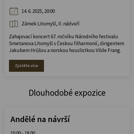
14. 6. 2025, 20:00
Zámek Litomyšl, II. nádvoří
Zahajovací koncert 67. ročníku Národního festivalu
Smetanova Litomyšl s Českou filharmonií, dirigentem
Jakubem Hrůšou a norskou houslistkou Vilde Frang.
Zjistěte více
Dlouhodobé expozice
Andělé na návrší
10.00 - 18.00