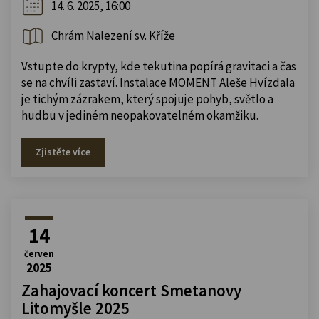
14. 6. 2025, 16:00
Chrám Nalezení sv. Kříže
Vstupte do krypty, kde tekutina popírá gravitaci a čas
se na chvíli zastaví. Instalace MOMENT Aleše Hvízdala
je tichým zázrakem, který spojuje pohyb, světlo a
hudbu v jediném neopakovatelném okamžiku.
Zjistěte více
14
červen
2025
Zahajovací koncert Smetanovy
Litomyšle 2025