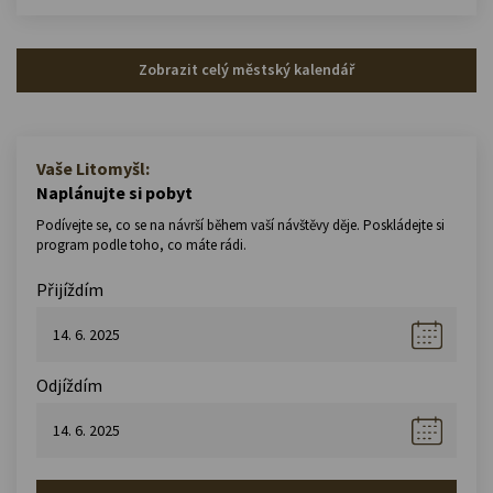
Zobrazit celý městský kalendář
Vaše Litomyšl:
Naplánujte si pobyt
Podívejte se, co se na návrší během vaší návštěvy děje. Poskládejte si
program podle toho, co máte rádi.
Přijíždím
Odjíždím