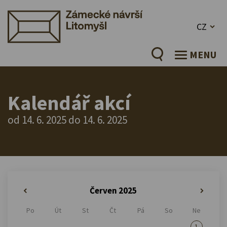
CZ
MENU
Kalendář akcí
od 14. 6. 2025 do 14. 6. 2025
Červen 2025
«
»
Po
Út
St
Čt
Pá
So
Ne
1