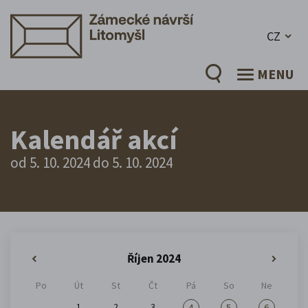
CZ
MENU
Kalendář akcí
od 5. 10. 2024 do 5. 10. 2024
Říjen 2024
«
»
Po
Út
St
Čt
Pá
So
Ne
1
2
3
4
5
6