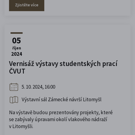
Zjistěte více
05
říjen
2024
Vernisáž výstavy studentských prací
ČVUT
5. 10. 2024, 16:00
Výstavní sál Zámecké návrší Litomyšl
Na výstavě budou prezentovány projekty, které
se zabývaly úpravami okolí vlakového nádraží
v Litomyšli.