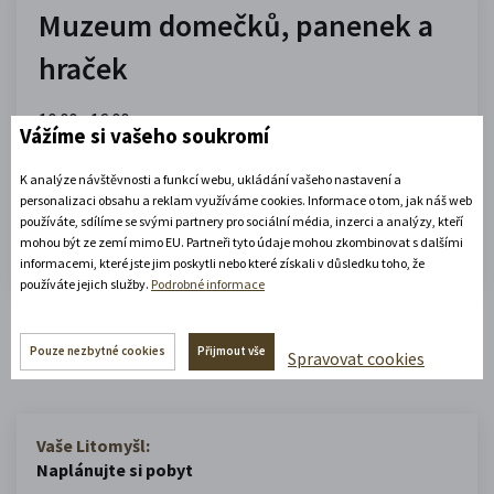
Muzeum domečků, panenek a
hraček
10.00 - 16.00
Vážíme si vašeho soukromí
(platné od 1. 7. 2026 do 31. 8. 2026)
K analýze návštěvnosti a funkcí webu, ukládání vašeho nastavení a
personalizaci obsahu a reklam využíváme cookies. Informace o tom, jak náš web
Zobrazit celou otevírací dobu
používáte, sdílíme se svými partnery pro sociální média, inzerci a analýzy, kteří
mohou být ze zemí mimo EU. Partneři tyto údaje mohou zkombinovat s dalšími
Zjistěte více
informacemi, které jste jim poskytli nebo které získali v důsledku toho, že
používáte jejich služby.
Podrobné informace
Zobrazit celý městský kalendář
Pouze nezbytné cookies
Přijmout vše
Spravovat cookies
Vaše Litomyšl:
Naplánujte si pobyt