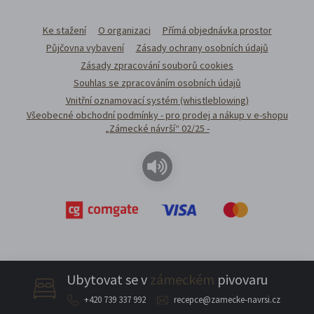
Ke stažení
O organizaci
Přímá objednávka prostor
Půjčovna vybavení
Zásady ochrany osobních údajů
Zásady zpracování souborů cookies
Souhlas se zpracováním osobních údajů
Vnitřní oznamovací systém (whistleblowing)
Všeobecné obchodní podmínky - pro prodej a nákup v e-shopu
„Zámecké návrší“ 02/25 -
Ubytovat se v
zámeckém
pivovaru
+420 739 337 992
recepce@zamecke-navrsi.cz