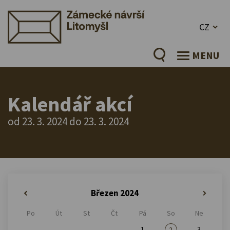
CZ
MENU
Kalendář akcí
od 23. 3. 2024 do 23. 3. 2024
Březen 2024
«
»
Po
Út
St
Čt
Pá
So
Ne
1
3
2