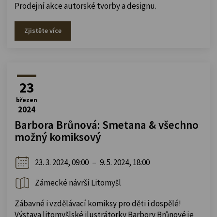
Prodejní akce autorské tvorby a designu.
Zjistěte více
23
březen
2024
Barbora Brůnová: Smetana & všechno
možný komiksový
23. 3. 2024, 09:00
–
9. 5. 2024, 18:00
Zámecké návrší Litomyšl
Zábavné i vzdělávací komiksy pro děti i dospělé!
Výstava litomyšlské ilustrátorky Barbory Brůnové je