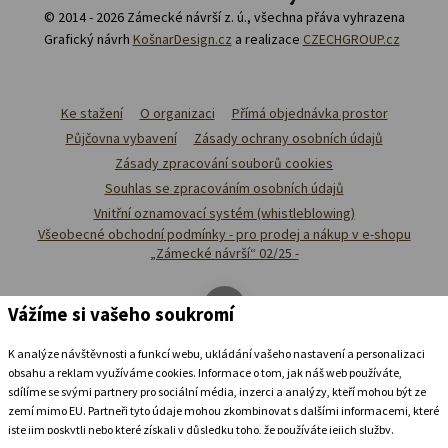
© 2014 - 2026 Zámecké návrší z. ú., všechna přáva vyhrazena
Grafický návrh
KošnarDesign.cz
a realizace
CZECHGROUP.cz
Ke stažení
O organizaci
Přímá objednávka prostor
Půjčovna vybavení
Zásady ochrany osobních údajů
Zásady zpracování souborů cookies
Souhlas se zpracováním osobních údajů
Vnitřní oznamovací systém (whistleblowing)
Všeobecné obchodní podmínky - pro prodej a nákup v e-shopu
„Zámecké návrší“ 02/25 -
Vážíme si vašeho soukromí
K analýze návštěvnosti a funkcí webu, ukládání vašeho nastavení a personalizaci
obsahu a reklam využíváme cookies. Informace o tom, jak náš web používáte,
sdílíme se svými partnery pro sociální média, inzerci a analýzy, kteří mohou být ze
zemí mimo EU. Partneři tyto údaje mohou zkombinovat s dalšími informacemi, které
jste jim poskytli nebo které získali v důsledku toho, že používáte jejich služby.