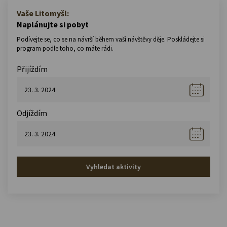
Vaše Litomyšl:
Naplánujte si pobyt
Podívejte se, co se na návrší během vaší návštěvy děje. Poskládejte si
program podle toho, co máte rádi.
Přijíždím
Odjíždím
Vyhledat aktivity