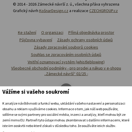
© 2014 - 2026 Zámecké návrší z. ú., všechna přáva vyhrazena
Grafický návrh
KošnarDesign.cz
a realizace
CZECHGROUP.cz
Ke stažení
O organizaci
Přímá objednávka prostor
Půjčovna vybavení
Zásady ochrany osobních údajů
Zásady zpracování souborů cookies
Souhlas se zpracováním osobních údajů
Vnitřní oznamovací systém (whistleblowing)
Všeobecné obchodní podmínky - pro prodej a nákup v e-shopu
„Zámecké návrší“ 02/25 -
Vážíme si vašeho soukromí
K analýze návštěvnosti a funkcí webu, ukládání vašeho nastavení a personalizaci
obsahu a reklam využíváme cookies. Informace o tom, jak náš web používáte,
sdílíme se svými partnery pro sociální média, inzerci a analýzy, kteří mohou být ze
zemí mimo EU. Partneři tyto údaje mohou zkombinovat s dalšími informacemi, které
jste jim poskytli nebo které získali v důsledku toho, že používáte jejich služby.
Podrobné informace