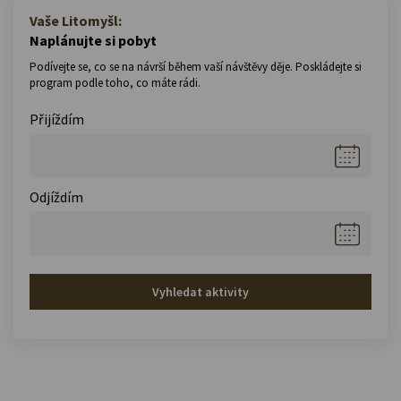
Vaše Litomyšl:
Naplánujte si pobyt
Podívejte se, co se na návrší během vaší návštěvy děje. Poskládejte si
program podle toho, co máte rádi.
Přijíždím
Odjíždím
Vyhledat aktivity