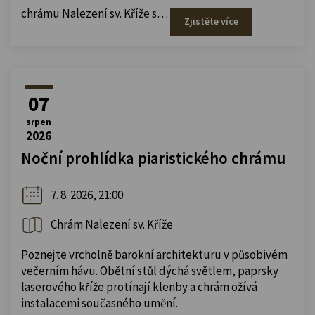
chrámu Nalezení sv.
Kříže s…
Zjistěte více
07
srpen
2026
Noční prohlídka piaristického chrámu
7. 8. 2026, 21:00
Chrám Nalezení sv. Kříže
Poznejte vrcholně barokní architekturu v působivém
večerním hávu. Obětní stůl dýchá světlem, paprsky
laserového kříže protínají klenby a chrám ožívá
instalacemi současného umění.