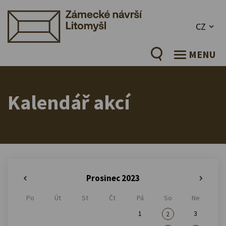
CZ
MENU
Kalendář akcí
Prosinec 2023
«
»
Po
Út
St
Čt
Pá
So
Ne
1
3
2