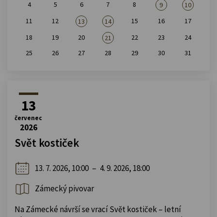
4
5
6
7
8
9
10
11
12
15
16
17
13
14
18
19
20
22
23
24
21
25
26
27
28
29
30
31
13
červenec
2026
Svět kostiček
13. 7. 2026, 10:00
–
4. 9. 2026, 18:00
Zámecký pivovar
Na Zámecké návrší se vrací Svět kostiček – letní