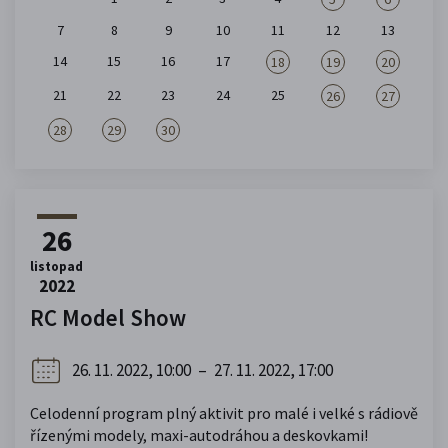
7
8
9
10
11
12
13
14
15
16
17
18
19
20
21
22
23
24
25
26
27
28
29
30
26
listopad
2022
RC Model Show
26. 11. 2022, 10:00
–
27. 11. 2022, 17:00
Celodenní program plný aktivit pro malé i velké s rádiově
řízenými modely, maxi-autodráhou a deskovkami!