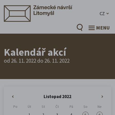
CZ
MENU
Kalendář akcí
od 26. 11. 2022 do 26. 11. 2022
Listopad 2022
«
»
Po
Út
St
Čt
Pá
So
Ne
1
2
3
4
5
6