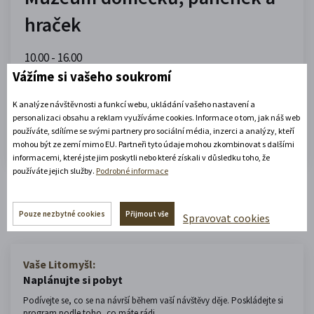
hraček
10.00 - 16.00
(platné od 1. 7. 2026 do 31. 8. 2026)
Vážíme si vašeho soukromí
K analýze návštěvnosti a funkcí webu, ukládání vašeho nastavení a
Zobrazit celou otevírací dobu
personalizaci obsahu a reklam využíváme cookies. Informace o tom, jak náš web
používáte, sdílíme se svými partnery pro sociální média, inzerci a analýzy, kteří
Zjistěte více
mohou být ze zemí mimo EU. Partneři tyto údaje mohou zkombinovat s dalšími
informacemi, které jste jim poskytli nebo které získali v důsledku toho, že
používáte jejich služby.
Podrobné informace
Zobrazit celý městský kalendář
Pouze nezbytné cookies
Přijmout vše
Spravovat cookies
Vaše Litomyšl:
Naplánujte si pobyt
Podívejte se, co se na návrší během vaší návštěvy děje. Poskládejte si
program podle toho, co máte rádi.