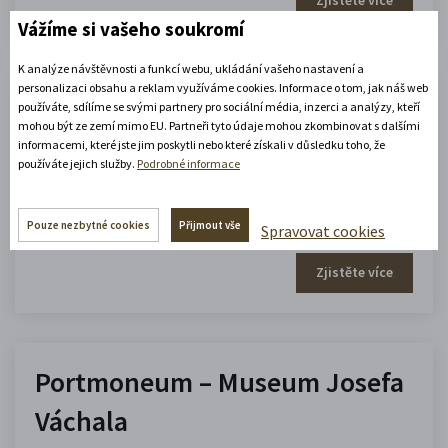
Vážíme si vašeho soukromí
K analýze návštěvnosti a funkcí webu, ukládání vašeho nastavení a
personalizaci obsahu a reklam využíváme cookies. Informace o tom, jak náš web
Zámecké sklepení
používáte, sdílíme se svými partnery pro sociální média, inzerci a analýzy, kteří
mohou být ze zemí mimo EU. Partneři tyto údaje mohou zkombinovat s dalšími
informacemi, které jste jim poskytli nebo které získali v důsledku toho, že
10.00 - 16.00
používáte jejich služby.
Podrobné informace
(platné od 21. 6. 2026 do 30. 9. 2026)
Pouze nezbytné cookies
Přijmout vše
Spravovat cookies
Zobrazit celou otevírací dobu
Zjistěte více
Portmoneum – Museum Josefa
Váchala