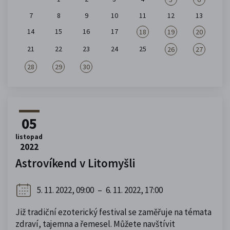
7
8
9
10
11
12
13
14
15
16
17
18
19
20
21
22
23
24
25
26
27
28
29
30
05
listopad
2022
Astrovíkend v Litomyšli
5. 11. 2022, 09:00
–
6. 11. 2022, 17:00
Již tradiční ezoterický festival se zaměřuje na témata
zdraví, tajemna a řemesel. Můžete navštívit