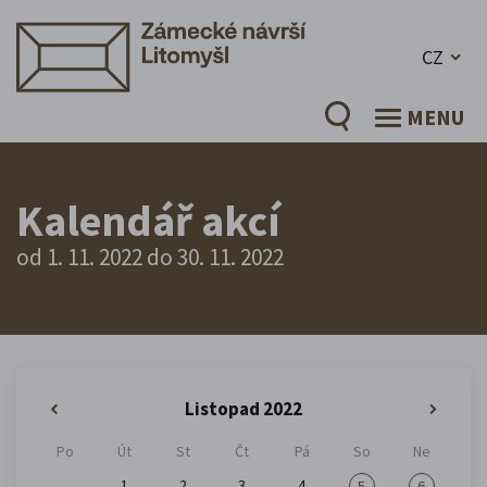
CZ
MENU
Kalendář akcí
od 1. 11. 2022 do 30. 11. 2022
Listopad 2022
«
»
Po
Út
St
Čt
Pá
So
Ne
1
2
3
4
5
6