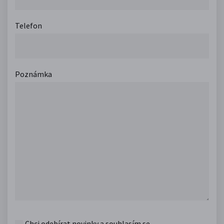
Telefon
Poznámka
Chci odebírat novinky a souhlasím se