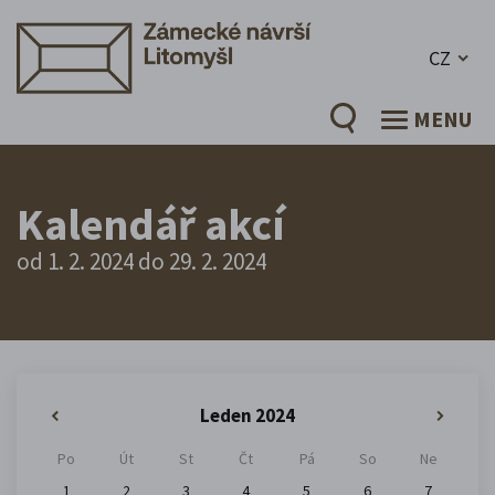
CZ
MENU
Kalendář akcí
od 1. 2. 2024 do 29. 2. 2024
Leden 2024
«
»
Po
Út
St
Čt
Pá
So
Ne
1
2
3
4
5
6
7