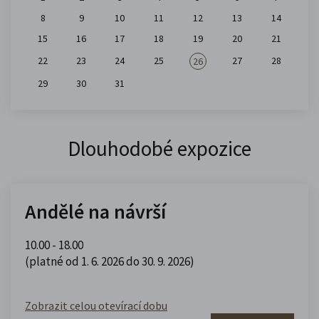
8
9
10
11
12
13
14
15
16
17
18
19
20
21
22
23
24
25
27
28
26
29
30
31
Dlouhodobé expozice
Andělé na návrší
10.00 - 18.00
(platné od 1. 6. 2026 do 30. 9. 2026)
Zobrazit celou otevírací dobu