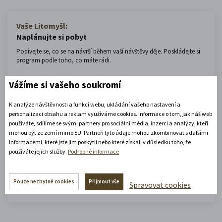
Vaše Litomyšl:
Naplánujte si pobyt
Podívejte se, co se na návrší během vaší návštěvy děje. Poskládejte si
program podle toho, co máte rádi.
Přijíždím
Vážíme si vašeho soukromí
K analýze návštěvnosti a funkcí webu, ukládání vašeho nastavení a
personalizaci obsahu a reklam využíváme cookies. Informace o tom, jak náš web
Odjíždím
používáte, sdílíme se svými partnery pro sociální média, inzerci a analýzy, kteří
mohou být ze zemí mimo EU. Partneři tyto údaje mohou zkombinovat s dalšími
informacemi, které jste jim poskytli nebo které získali v důsledku toho, že
používáte jejich služby.
Podrobné informace
Vyhledat aktivity
Pouze nezbytné cookies
Přijmout vše
Spravovat cookies