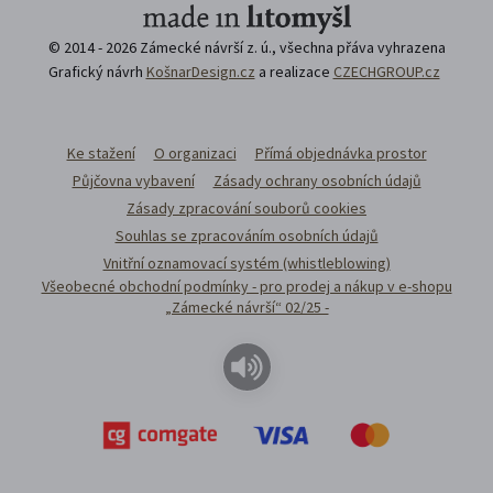
© 2014 - 2026 Zámecké návrší z. ú., všechna přáva vyhrazena
Grafický návrh
KošnarDesign.cz
a realizace
CZECHGROUP.cz
Ke stažení
O organizaci
Přímá objednávka prostor
Půjčovna vybavení
Zásady ochrany osobních údajů
Zásady zpracování souborů cookies
Souhlas se zpracováním osobních údajů
Vnitřní oznamovací systém (whistleblowing)
Všeobecné obchodní podmínky - pro prodej a nákup v e-shopu
„Zámecké návrší“ 02/25 -