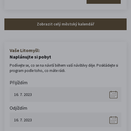
Zobrazit celý městský kalendář
Vaše Litomyšl:
Naplánujte si pobyt
Podívejte se, co se na návrší během vaší návštěvy děje. Poskládejte si
program podle toho, co máte rádi.
Přijíždím
Odjíždím