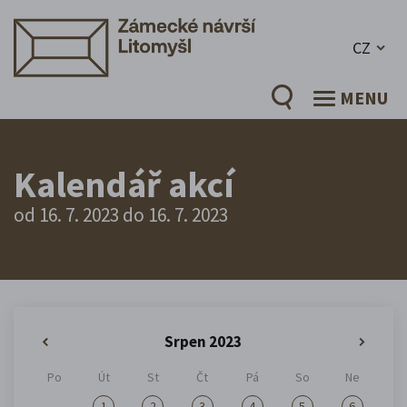
CZ
MENU
Kalendář akcí
od 16. 7. 2023 do 16. 7. 2023
Srpen 2023
«
»
Po
Út
St
Čt
Pá
So
Ne
1
2
3
4
5
6