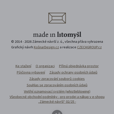
© 2014 - 2026 Zámecké návrší z. ú., všechna přáva vyhrazena
Grafický návrh
KošnarDesign.cz
a realizace
CZECHGROUP.cz
Ke stažení
O organizaci
Přímá objednávka prostor
Půjčovna vybavení
Zásady ochrany osobních údajů
Zásady zpracování souborů cookies
Souhlas se zpracováním osobních údajů
Vnitřní oznamovací systém (whistleblowing)
Všeobecné obchodní podmínky - pro prodej a nákup v e-shopu
„Zámecké návrší“ 02/25 -