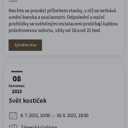
Nechte se provést příbehem stavby, v níž se setkává
umění baroka a současnosti. Odpolední a noční
prohlídky se světelnými instalacemi probíhají každou
prázdninovou sobotu, vždy od 16 a od 21 hod.
Zjistěte více
08
červenec
2023
Svět kostiček
8. 7. 2023, 10:00
–
30. 8. 2023, 18:00
Zámecká jízdárna