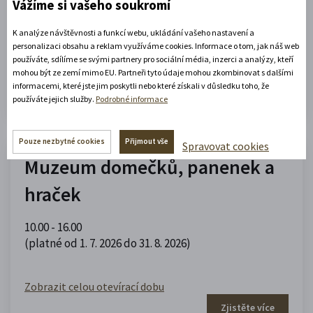
Vážíme si vašeho soukromí
09.00 - 12.00
,
13.00 - 17.00
(platné od 1. 5. 2026 do 30. 9. 2026)
K analýze návštěvnosti a funkcí webu, ukládání vašeho nastavení a
personalizaci obsahu a reklam využíváme cookies. Informace o tom, jak náš web
používáte, sdílíme se svými partnery pro sociální média, inzerci a analýzy, kteří
Zobrazit celou otevírací dobu
mohou být ze zemí mimo EU. Partneři tyto údaje mohou zkombinovat s dalšími
informacemi, které jste jim poskytli nebo které získali v důsledku toho, že
Zjistěte více
používáte jejich služby.
Podrobné informace
Pouze nezbytné cookies
Přijmout vše
Spravovat cookies
Muzeum domečků, panenek a
hraček
10.00 - 16.00
(platné od 1. 7. 2026 do 31. 8. 2026)
Zobrazit celou otevírací dobu
Zjistěte více