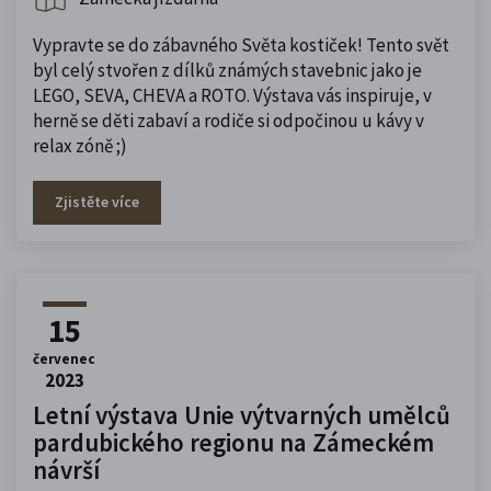
Vypravte se do zábavného Světa kostiček! Tento svět
byl celý stvořen z dílků známých stavebnic jako je
LEGO, SEVA, CHEVA a ROTO. Výstava vás inspiruje, v
herně se děti zabaví a rodiče si odpočinou u kávy v
relax zóně ;)
Zjistěte více
15
červenec
2023
Letní výstava Unie výtvarných umělců
pardubického regionu na Zámeckém
návrší