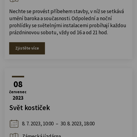
Nechte se provést příbehem stavby, v níž se setkává
umění baroka a současnosti. Odpolední a noční
prohlídky se světelnými instalacemi probíhají každou
prázdninovou sobotu, vždy od 16 a od 21 hod.
Zjistěte více
08
červenec
2023
Svět kostiček
8. 7. 2023, 10:00
–
30. 8. 2023, 18:00
Zámecká jízdárna