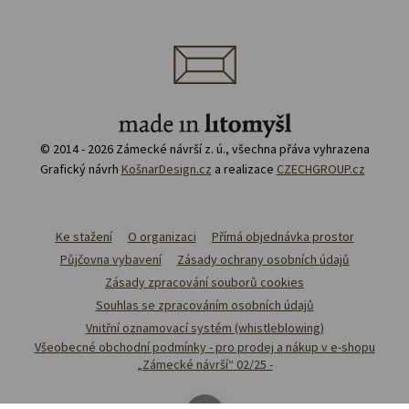
© 2014 - 2026 Zámecké návrší z. ú., všechna přáva vyhrazena
Grafický návrh
KošnarDesign.cz
a realizace
CZECHGROUP.cz
Ke stažení
O organizaci
Přímá objednávka prostor
Půjčovna vybavení
Zásady ochrany osobních údajů
Zásady zpracování souborů cookies
Souhlas se zpracováním osobních údajů
Vnitřní oznamovací systém (whistleblowing)
Všeobecné obchodní podmínky - pro prodej a nákup v e-shopu
„Zámecké návrší“ 02/25 -