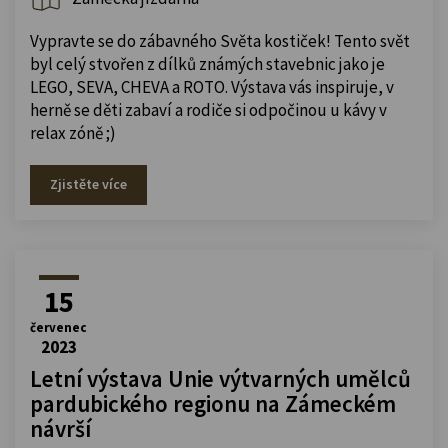
Vypravte se do zábavného Světa kostiček! Tento svět
byl celý stvořen z dílků známých stavebnic jako je
LEGO, SEVA, CHEVA a ROTO. Výstava vás inspiruje, v
herně se děti zabaví a rodiče si odpočinou u kávy v
relax zóně ;)
Zjistěte více
15
červenec
2023
Letní výstava Unie výtvarných umělců
pardubického regionu na Zámeckém
návrší