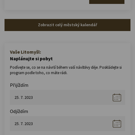
Zobrazit celý městský kalendář
Vaše Litomyšl:
Naplánujte si pobyt
Podívejte se, co se na návrší během vaší návštěvy děje. Poskládejte si
program podle toho, co máte rádi.
Přijíždím
Odjíždím