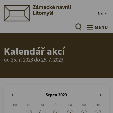
CZ
MENU
Kalendář akcí
od 25. 7. 2023 do 25. 7. 2023
Srpen 2023
«
»
Po
Út
St
Čt
Pá
So
Ne
1
2
3
4
5
6