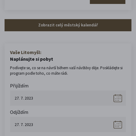
Zobrazit celý městský kalendář
Vaše Litomyšl:
Naplánujte si pobyt
Podívejte se, co se na návrší během vaší návštěvy děje. Poskládejte si
program podle toho, co máte rádi.
Přijíždím
Odjíždím