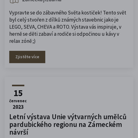
Vypravte se do zábavného Světa kostiček! Tento svět
byl celý stvořen z dílků známých stavebnic jako je
LEGO, SEVA, CHEVA a ROTO. Výstava vás inspiruje, v
herně se děti zabaví a rodiče si odpočinou u kávy v
relax zóně ;)
Zjistěte více
15
červenec
2023
Letní výstava Unie výtvarných umělců
pardubického regionu na Zámeckém
návrší