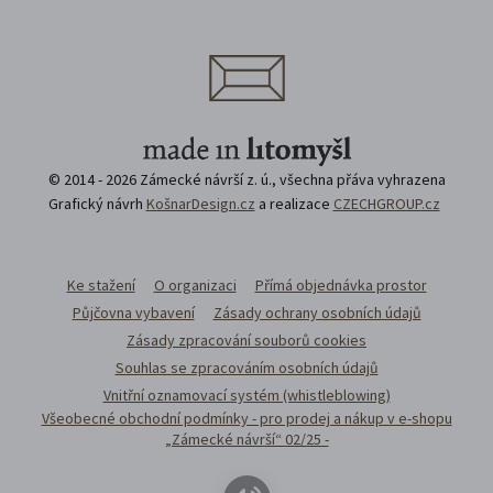
© 2014 - 2026 Zámecké návrší z. ú., všechna přáva vyhrazena
Grafický návrh
KošnarDesign.cz
a realizace
CZECHGROUP.cz
Ke stažení
O organizaci
Přímá objednávka prostor
Půjčovna vybavení
Zásady ochrany osobních údajů
Zásady zpracování souborů cookies
Souhlas se zpracováním osobních údajů
Vnitřní oznamovací systém (whistleblowing)
Všeobecné obchodní podmínky - pro prodej a nákup v e-shopu
„Zámecké návrší“ 02/25 -