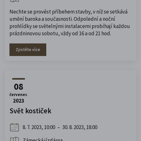
Nechte se provést příbehem stavby, v níž se setkává
umění baroka a současnosti. Odpolední a noční
prohlídky se světelnými instalacemi probíhají každou
prázdninovou sobotu, vždy od 16 a od 21 hod.
Zjistěte více
08
červenec
2023
Svět kostiček
8. 7. 2023, 10:00
–
30. 8. 2023, 18:00
Zámecká jízdárna