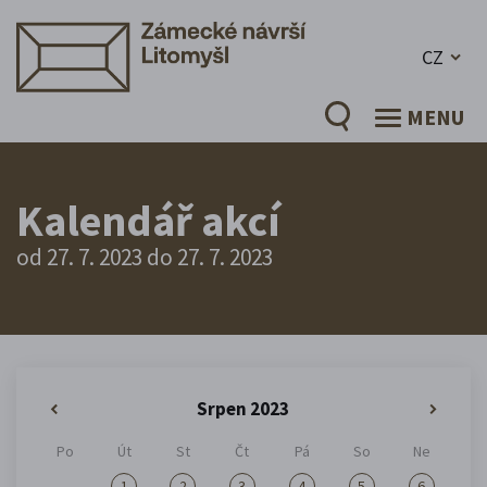
CZ
MENU
Kalendář akcí
od 27. 7. 2023 do 27. 7. 2023
Srpen 2023
«
»
Po
Út
St
Čt
Pá
So
Ne
1
2
3
4
5
6