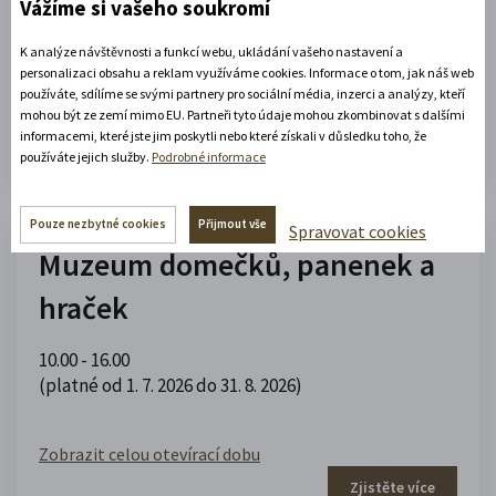
Vážíme si vašeho soukromí
09.00 - 12.00
,
13.00 - 17.00
(platné od 1. 5. 2026 do 30. 9. 2026)
K analýze návštěvnosti a funkcí webu, ukládání vašeho nastavení a
personalizaci obsahu a reklam využíváme cookies. Informace o tom, jak náš web
používáte, sdílíme se svými partnery pro sociální média, inzerci a analýzy, kteří
Zobrazit celou otevírací dobu
mohou být ze zemí mimo EU. Partneři tyto údaje mohou zkombinovat s dalšími
informacemi, které jste jim poskytli nebo které získali v důsledku toho, že
Zjistěte více
používáte jejich služby.
Podrobné informace
Pouze nezbytné cookies
Přijmout vše
Spravovat cookies
Muzeum domečků, panenek a
hraček
10.00 - 16.00
(platné od 1. 7. 2026 do 31. 8. 2026)
Zobrazit celou otevírací dobu
Zjistěte více