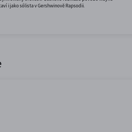
aví i jako sólista v Gershwinově Rapsodii.
e