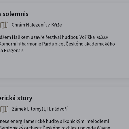
sa solemnis
Chrám Nalezení sv. Kříže
ášem Halíkem uzavře festival hudbou Voříška.
Missa
 Komorní filharmonie Pardubice, Českého akademického
a Pragensis.
erická story
Zámek Litomyšl, II. nádvoří
řinese energii americké hudby s ikonickými melodiemi
. Symfonický orchestr Českého rozhlasu povede Wayne