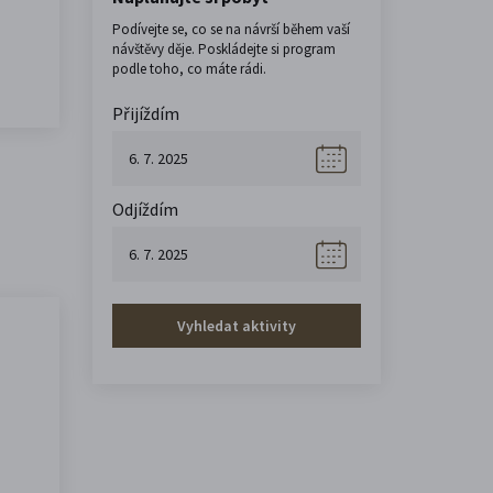
Podívejte se, co se na návrší během vaší
návštěvy děje. Poskládejte si program
podle toho, co máte rádi.
Přijíždím
Odjíždím
Vyhledat aktivity