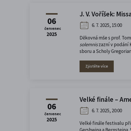
J. V. Voříšek: Mis
06
6. 7. 2025, 15:00
červenec
2025
Děkovná mše s prof. Tom
solemnis
zazní v podání
sboru a Scholy Gregorian
Zjistěte více
Velké finále – Am
06
6. 7. 2025, 20:00
červenec
2025
Velké finále festivalu p
Gershwina a Bernsteina