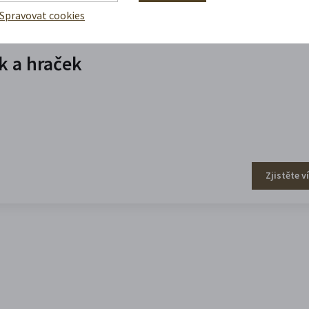
Spravovat cookies
 a hraček
Zjistěte v