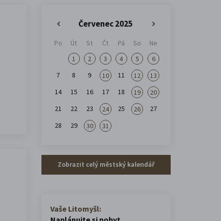
Červenec 2025
«
»
Po
Út
St
Čt
Pá
So
Ne
1
2
3
4
5
6
7
8
9
11
10
12
13
14
15
16
17
18
19
20
21
22
23
25
27
24
26
28
29
30
31
Zobrazit celý městský kalendář
Vaše Litomyšl:
Naplánujte si pobyt