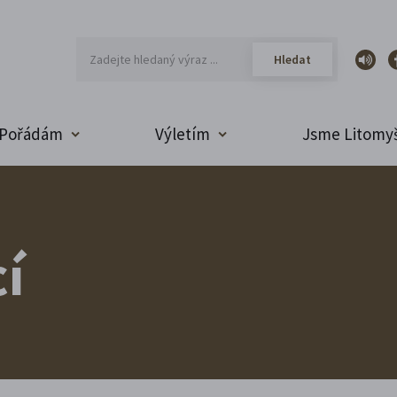
Pořádám
Výletím
Jsme Litomyš
í