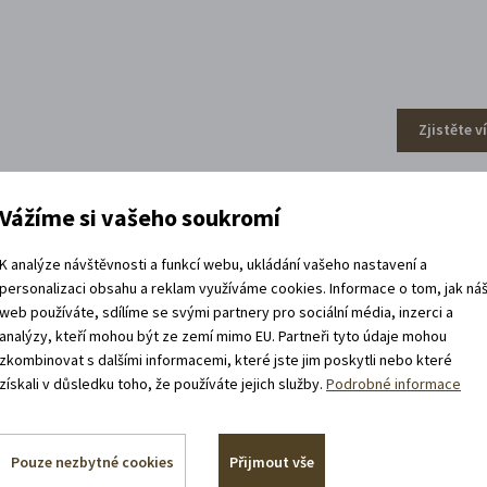
Zjistěte v
Vážíme si vašeho soukromí
efa Váchala
K analýze návštěvnosti a funkcí webu, ukládání vašeho nastavení a
personalizaci obsahu a reklam využíváme cookies. Informace o tom, jak ná
web používáte, sdílíme se svými partnery pro sociální média, inzerci a
analýzy, kteří mohou být ze zemí mimo EU. Partneři tyto údaje mohou
zkombinovat s dalšími informacemi, které jste jim poskytli nebo které
získali v důsledku toho, že používáte jejich služby.
Podrobné informace
Pouze nezbytné cookies
Přijmout vše
Zjistěte v