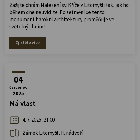
Zažijte chrám Nalezení sv. Kříže v Litomyšli tak, jak ho
během dne neuvidíte. Po setmění se tento
monument barokní architektury proměňuje ve
světelný chrám!
Zjistěte více
04
červenec
2025
Má vlast
4. 7. 2025, 21:00
Zámek Litomyšl, II. nádvoří