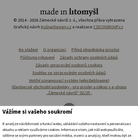
© 2014 - 2026 Zámecké návrší z. ú., všechna přáva vyhrazena
Grafický návrh
KošnarDesign.cz
a realizace
CZECHGROUP.cz
Ke stažení
O organizaci
Přímá objednávka prostor
Půjčovna vybavení
Zásady ochrany osobních údajů
Zásady zpracování souborů cookies
Souhlas se zpracováním osobních údajů
Vnitřní oznamovací systém (whistleblowing)
Všeobecné obchodní podmínky - pro prodej a nákup v e-shopu
„Zámecké návrší“ 02/25 -
Vážíme si vašeho soukromí
K analýze návštěvnosti a funkcí webu, ukládání vašeho nastavení a personalizaci
obsahu a reklam využíváme cookies. Informace o tom, jak náš web používáte,
sdílíme se svými partnery pro sociální média, inzerci a analýzy, kteří mohou být ze