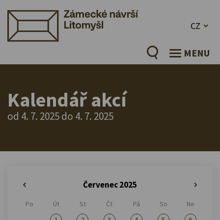
CZ
MENU
Kalendář akcí
od 4. 7. 2025 do 4. 7. 2025
Červenec 2025
«
»
Po
Út
St
Čt
Pá
So
Ne
1
2
3
4
5
6