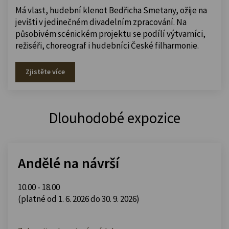
Má vlast, hudební klenot Bedřicha Smetany, ožije na
jevišti v jedinečném divadelním zpracování. Na
působivém scénickém projektu se podílí výtvarníci,
režiséři, choreograf i hudebníci České filharmonie.
Zjistěte více
Dlouhodobé expozice
Andělé na návrší
10.00 - 18.00
(platné od 1. 6. 2026 do 30. 9. 2026)