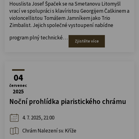
Houslista Josef Špaček se na Smetanovu Litomyšl
vrací ve spolupráci s klavíristou Georgijem Čaškinem a
violoncellistou Tomášem Jamníkem jako Trio
Zimbalist. Jejich společné vystoupení nabídne
program plný technické…
Zjistěte více
04
červenec
2025
Noční prohlídka piaristického chrámu
4. 7. 2025, 21:00
Chrám Nalezení sv. Kříže