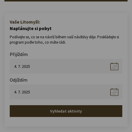
Vaše Litomyšl:
Naplánujte si pobyt
Podívejte se, co se na návrší během vaší návštěvy děje. Poskládejte si
program podle toho, co máte rádi.
Přijíždím
Odjíždím
Vyhledat aktivity