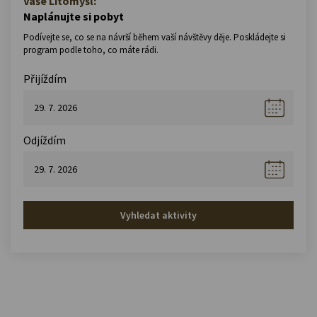
Vaše Litomyšl:
Naplánujte si pobyt
Podívejte se, co se na návrší během vaší návštěvy děje. Poskládejte si
program podle toho, co máte rádi.
Přijíždím
Odjíždím
Vyhledat aktivity