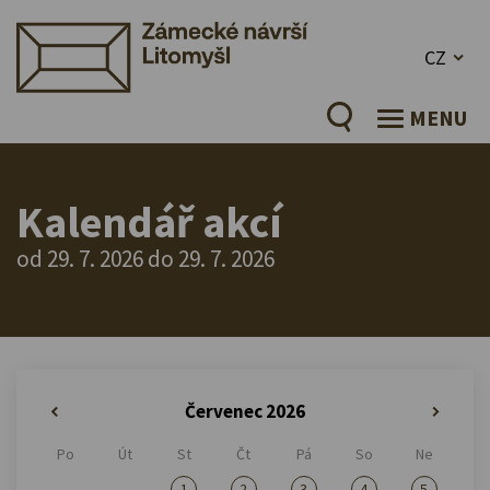
CZ
MENU
Kalendář akcí
od 29. 7. 2026 do 29. 7. 2026
Červenec 2026
«
»
Po
Út
St
Čt
Pá
So
Ne
1
2
3
4
5