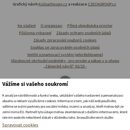
Grafický návrh
KošnarDesign.cz
a realizace
CZECHGROUP.cz
Ke stažení
O organizaci
Přímá objednávka prostor
Půjčovna vybavení
Zásady ochrany osobních údajů
Zásady zpracování souborů cookies
Souhlas se zpracováním osobních údajů
Vnitřní oznamovací systém (whistleblowing)
Všeobecné obchodní podmínky - pro prodej a nákup v e-shopu
„Zámecké návrší“ 02/25 -
Vážíme si vašeho soukromí
K analýze návštěvnosti a funkcí webu, ukládání vašeho nastavení a personalizaci
obsahu a reklam využíváme cookies. Informace o tom, jak náš web používáte,
sdílíme se svými partnery pro sociální média, inzerci a analýzy, kteří mohou být ze
zemí mimo EU. Partneři tyto údaje mohou zkombinovat s dalšími informacemi, které
jste jim poskytli nebo které získali v důsledku toho, že používáte jejich služby.
Podrobné informace
Spravovat cookies
Ubytovat se v
zámeckém
pivovaru