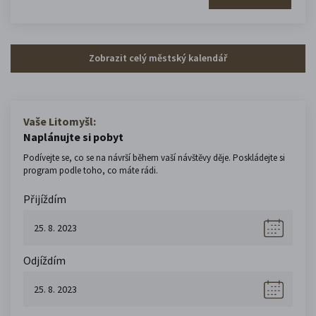
Zobrazit celý městský kalendář
Vaše Litomyšl:
Naplánujte si pobyt
Podívejte se, co se na návrší během vaší návštěvy děje. Poskládejte si
program podle toho, co máte rádi.
Přijíždím
Odjíždím