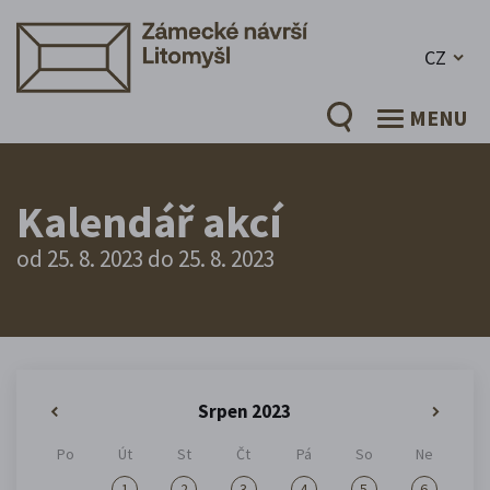
CZ
MENU
Kalendář akcí
od 25. 8. 2023 do 25. 8. 2023
Srpen 2023
«
»
Po
Út
St
Čt
Pá
So
Ne
1
2
3
4
5
6