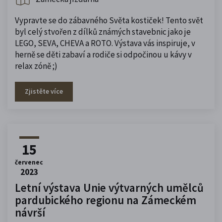
Vypravte se do zábavného Světa kostiček! Tento svět
byl celý stvořen z dílků známých stavebnic jako je
LEGO, SEVA, CHEVA a ROTO. Výstava vás inspiruje, v
herně se děti zabaví a rodiče si odpočinou u kávy v
relax zóně ;)
Zjistěte více
15
červenec
2023
Letní výstava Unie výtvarných umělců
pardubického regionu na Zámeckém
návrší