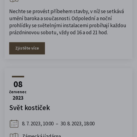
Nechte se provést příbehem stavby, v níž se setkává
umění baroka a současnosti. Odpolední a noční
prohlídky se světelnými instalacemi probíhají každou
prázdninovou sobotu, vždy od 16 a od 21 hod.
Zjistěte více
08
červenec
2023
Svět kostiček
8. 7. 2023, 10:00
–
30. 8. 2023, 18:00
Zámecká jízdárna