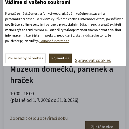
Vážíme si vašeho soukromí
09.00 - 12.00
,
13.00 - 17.00
(platné od 1. 5. 2026 do 30. 9. 2026)
K analýze návštěvnosti a funkcí webu, ukládání vašeho nastavení a
personalizaci obsahu a reklam využíváme cookies. Informace o tom, jak náš web
používáte, sdílíme se svými partnery pro sociální média, inzerci a analýzy, kteří
Zobrazit celou otevírací dobu
mohou být ze zemí mimo EU. Partneři tyto údaje mohou zkombinovat s dalšími
informacemi, které jste jim poskytli nebo které získali v důsledku toho, že
Zjistěte více
používáte jejich služby.
Podrobné informace
Pouze nezbytné cookies
Přijmout vše
Spravovat cookies
Muzeum domečků, panenek a
hraček
10.00 - 16.00
(platné od 1. 7. 2026 do 31. 8. 2026)
Zobrazit celou otevírací dobu
Zjistěte více