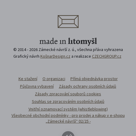
© 2014 - 2026 Zámecké návrší z. ú., všechna přáva vyhrazena
Grafický návrh
KošnarDesign.cz
a realizace
CZECHGROUP.cz
Ke stažení
O organizaci
Přímá objednávka prostor
Půjčovna vybavení
Zásady ochrany osobních údajů
Zásady zpracování souborů cookies
Souhlas se zpracováním osobních údajů
Vnitřní oznamovací systém (whistleblowing)
Všeobecné obchodní podmínky - pro prodej a nákup v e-shopu
„Zámecké návrší“ 02/25 -