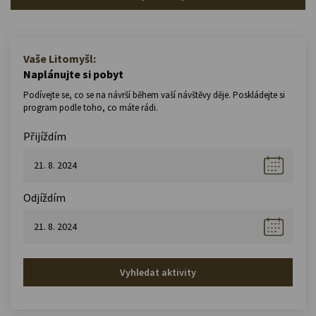
Vaše Litomyšl:
Naplánujte si pobyt
Podívejte se, co se na návrší během vaší návštěvy děje. Poskládejte si
program podle toho, co máte rádi.
Přijíždím
Odjíždím
Vyhledat aktivity