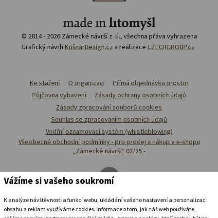
© 2014 - 2026 Zámecké návrší z. ú., všechna přáva vyhrazena
Grafický návrh
KošnarDesign.cz
a realizace
CZECHGROUP.cz
Ke stažení
O organizaci
Přímá objednávka prostor
Půjčovna vybavení
Zásady ochrany osobních údajů
Zásady zpracování souborů cookies
Souhlas se zpracováním osobních údajů
Vnitřní oznamovací systém (whistleblowing)
Všeobecné obchodní podmínky - pro prodej a nákup v e-shopu
„Zámecké návrší“ 02/25 -
Vážíme si vašeho soukromí
K analýze návštěvnosti a funkcí webu, ukládání vašeho nastavení a personalizaci
obsahu a reklam využíváme cookies. Informace o tom, jak náš web používáte,