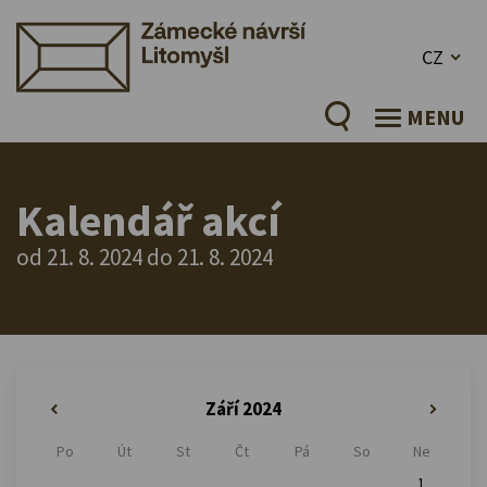
CZ
MENU
Kalendář akcí
od 21. 8. 2024 do 21. 8. 2024
Září 2024
«
»
Po
Út
St
Čt
Pá
So
Ne
1