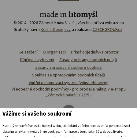
© 2014 - 2026 Zámecké návrší z. ú., všechna přáva vyhrazena
Grafický návrh
KošnarDesign.cz
a realizace
CZECHGROUP.cz
Ke stažení
O organizaci
Přímá objednávka prostor
Půjčovna vybavení
Zásady ochrany osobních údajů
Zásady zpracování souborů cookies
Souhlas se zpracováním osobních údajů
Vnitřní oznamovací systém (whistleblowing)
Všeobecné obchodní podmínky - pro prodej a nákup v e-shopu
„Zámecké návrší“ 02/25 -
Vážíme si vašeho soukromí
K analýze návštěvnosti a funkcí webu, ukládání vašeho nastavení a personalizaci
obsahu a reklam využíváme cookies. Informace o tom, jak náš web používáte,