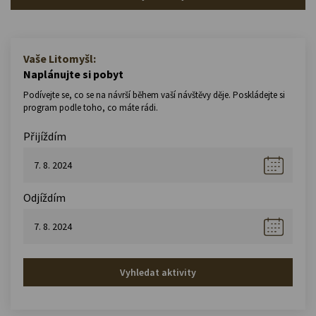
Vaše Litomyšl:
Naplánujte si pobyt
Podívejte se, co se na návrší během vaší návštěvy děje. Poskládejte si
program podle toho, co máte rádi.
Přijíždím
Odjíždím
Vyhledat aktivity