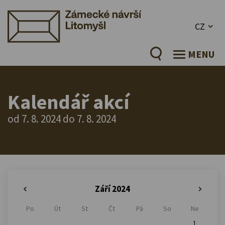
CZ
MENU
Kalendář akcí
od 7. 8. 2024 do 7. 8. 2024
Září 2024
«
»
Po
Út
St
Čt
Pá
So
Ne
1