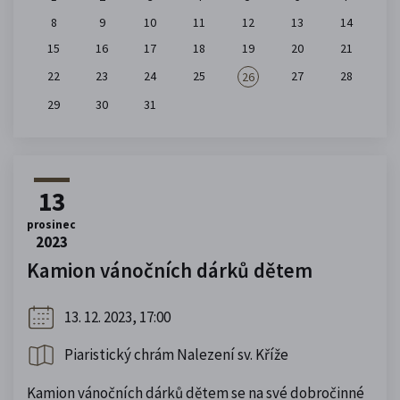
8
9
10
11
12
13
14
15
16
17
18
19
20
21
22
23
24
25
27
28
26
29
30
31
13
prosinec
2023
Kamion vánočních dárků dětem
13. 12. 2023, 17:00
Piaristický chrám Nalezení sv. Kříže
Kamion vánočních dárků dětem se na své dobročinné