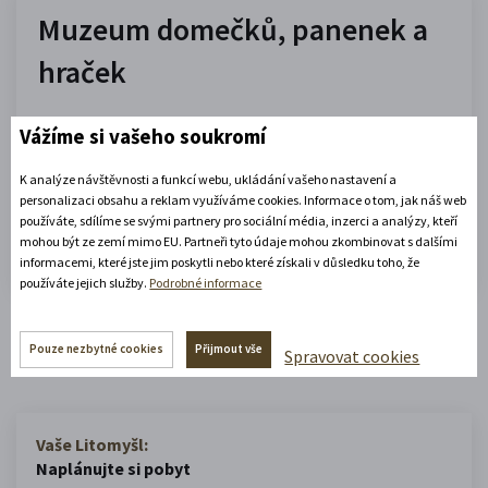
Muzeum domečků, panenek a
hraček
10.00 - 16.00
Vážíme si vašeho soukromí
(platné od 1. 7. 2026 do 31. 8. 2026)
K analýze návštěvnosti a funkcí webu, ukládání vašeho nastavení a
personalizaci obsahu a reklam využíváme cookies. Informace o tom, jak náš web
Zobrazit celou otevírací dobu
používáte, sdílíme se svými partnery pro sociální média, inzerci a analýzy, kteří
mohou být ze zemí mimo EU. Partneři tyto údaje mohou zkombinovat s dalšími
Zjistěte více
informacemi, které jste jim poskytli nebo které získali v důsledku toho, že
používáte jejich služby.
Podrobné informace
Zobrazit celý městský kalendář
Pouze nezbytné cookies
Přijmout vše
Spravovat cookies
Vaše Litomyšl:
Naplánujte si pobyt