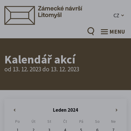
CZ
MENU
Kalendář akcí
od 13. 12. 2023 do 13. 12. 2023
Leden 2024
«
»
Po
Út
St
Čt
Pá
So
Ne
1
2
3
4
5
6
7