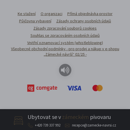
Ke stažení
O organizaci
Přímá objednávka prostor
Půjčovna vybavení
Zásady ochrany osobních údajů
Zásady zpracování souborů cookies
Souhlas se zpracováním osobních údajů
Vnitřní oznamovací systém (whistleblowing)
Všeobecné obchodní podmínky - pro prodej a nákup v e-shopu
„Zámecké návrší“ 02/25 -
Ubytovat se v
zámeckém
pivovaru
+420 739 337 992
recepce@zamecke-navrsi.cz