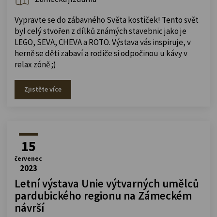
Vypravte se do zábavného Světa kostiček! Tento svět
byl celý stvořen z dílků známých stavebnic jako je
LEGO, SEVA, CHEVA a ROTO. Výstava vás inspiruje, v
herně se děti zabaví a rodiče si odpočinou u kávy v
relax zóně ;)
Zjistěte více
15
červenec
2023
Letní výstava Unie výtvarných umělců
pardubického regionu na Zámeckém
návrší