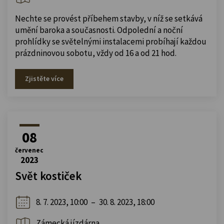
Nechte se provést příbehem stavby, v níž se setkává
umění baroka a současnosti. Odpolední a noční
prohlídky se světelnými instalacemi probíhají každou
prázdninovou sobotu, vždy od 16 a od 21 hod.
Zjistěte více
08
červenec
2023
Svět kostiček
8. 7. 2023, 10:00
–
30. 8. 2023, 18:00
Zámecká jízdárna