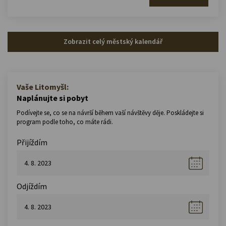
Zobrazit celý městský kalendář
Vaše Litomyšl:
Naplánujte si pobyt
Podívejte se, co se na návrší během vaší návštěvy děje. Poskládejte si
program podle toho, co máte rádi.
Přijíždím
Odjíždím