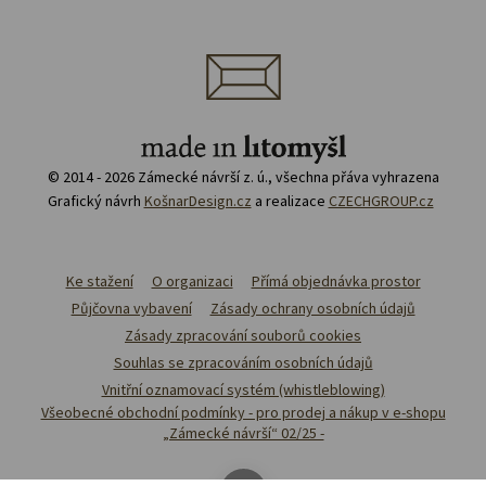
© 2014 - 2026 Zámecké návrší z. ú., všechna přáva vyhrazena
Grafický návrh
KošnarDesign.cz
a realizace
CZECHGROUP.cz
Ke stažení
O organizaci
Přímá objednávka prostor
Půjčovna vybavení
Zásady ochrany osobních údajů
Zásady zpracování souborů cookies
Souhlas se zpracováním osobních údajů
Vnitřní oznamovací systém (whistleblowing)
Všeobecné obchodní podmínky - pro prodej a nákup v e-shopu
„Zámecké návrší“ 02/25 -