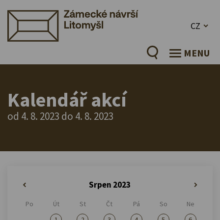
CZ
MENU
Kalendář akcí
od 4. 8. 2023 do 4. 8. 2023
Srpen 2023
«
»
Po
Út
St
Čt
Pá
So
Ne
1
2
3
4
5
6