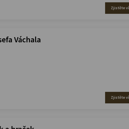
Zjistěte v
efa Váchala
Zjistěte v
 a hraček