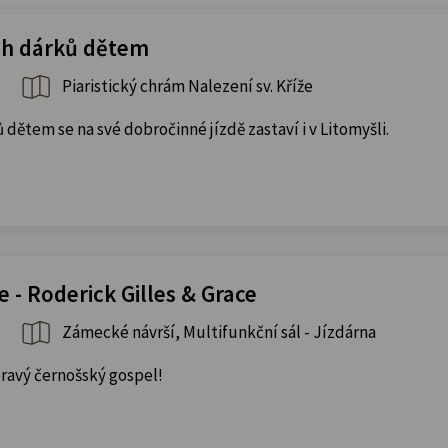
ch dárků dětem
Piaristický chrám Nalezení sv. Kříže
dětem se na své dobročinné jízdě zastaví i v Litomyšli.
 - Roderick Gilles & Grace
Zámecké návrší, Multifunkční sál - Jízdárna
pravý černošský gospel!