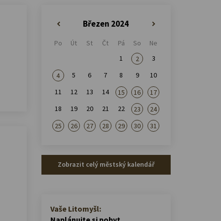
Březen 2024
«
»
Po
Út
St
Čt
Pá
So
Ne
1
3
2
5
6
7
8
9
10
4
11
12
13
14
15
16
17
18
19
20
21
22
23
24
25
26
27
28
29
30
31
Zobrazit celý městský kalendář
Vaše Litomyšl:
Naplánujte si pobyt