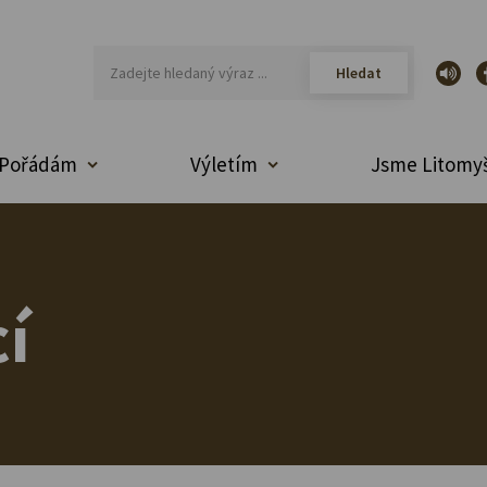
Pořádám
Výletím
Jsme Litomyš
í