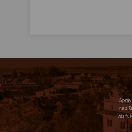
Sprav
nepíš
vás ťu