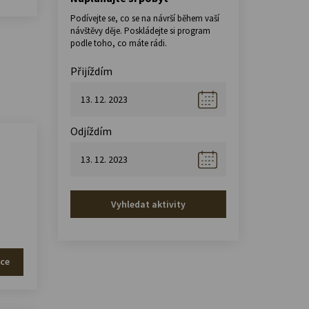
Podívejte se, co se na návrší během vaší
návštěvy děje. Poskládejte si program
podle toho, co máte rádi.
Přijíždím
Odjíždím
Vyhledat aktivity
íce