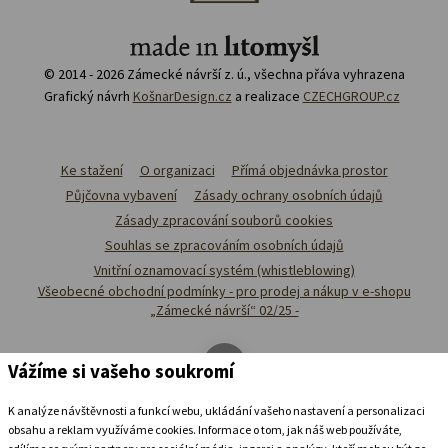
© 2014 - 2026 Zámecké návrší z. ú., všechna přáva vyhrazena
Grafický návrh
KošnarDesign.cz
a realizace
CZECHGROUP.cz
Ke stažení
O organizaci
Přímá objednávka prostor
Půjčovna vybavení
Zásady ochrany osobních údajů
Zásady zpracování souborů cookies
Souhlas se zpracováním osobních údajů
Vnitřní oznamovací systém (whistleblowing)
Všeobecné obchodní podmínky - pro prodej a nákup v e-shopu
„Zámecké návrší“ 02/25 -
Vážíme si vašeho soukromí
K analýze návštěvnosti a funkcí webu, ukládání vašeho nastavení a personalizaci
obsahu a reklam využíváme cookies. Informace o tom, jak náš web používáte,