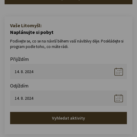
Vaše Litomyšl:
Naplánujte si pobyt
Podívejte se, co se na návrší během vaší návštěvy děje. Poskládejte si
program podle toho, co máte rádi.
Přijíždím
Odjíždím
Vyhledat aktivity