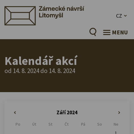
CZ
MENU
Kalendář akcí
od 14. 8. 2024 do 14. 8. 2024
Září 2024
«
»
Po
Út
St
Čt
Pá
So
Ne
1