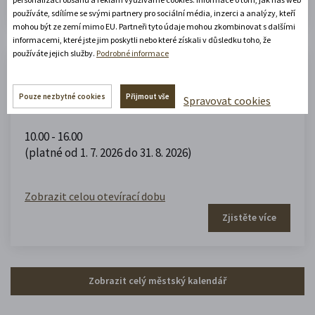
používáte, sdílíme se svými partnery pro sociální média, inzerci a analýzy, kteří
mohou být ze zemí mimo EU. Partneři tyto údaje mohou zkombinovat s dalšími
informacemi, které jste jim poskytli nebo které získali v důsledku toho, že
používáte jejich služby.
Podrobné informace
Muzeum domečků, panenek a
hraček
Pouze nezbytné cookies
Přijmout vše
Spravovat cookies
10.00 - 16.00
(platné od 1. 7. 2026 do 31. 8. 2026)
Zobrazit celou otevírací dobu
Zjistěte více
Zobrazit celý městský kalendář