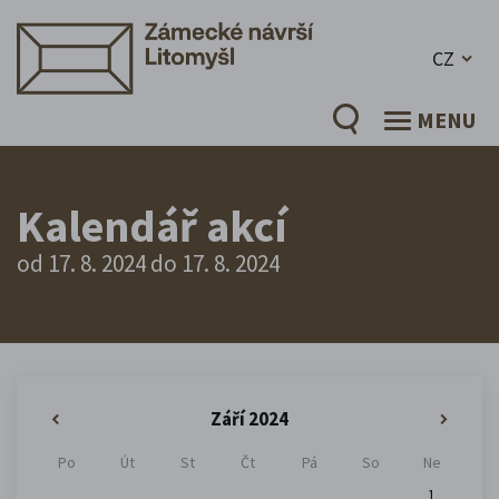
CZ
MENU
Kalendář akcí
od 17. 8. 2024 do 17. 8. 2024
Září 2024
«
»
Po
Út
St
Čt
Pá
So
Ne
1