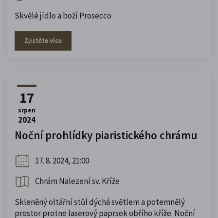
Skvělé jídlo a boží Prosecco
Zjistěte více
17
srpen
2024
Noční prohlídky piaristického chrámu
17. 8. 2024, 21:00
Chrám Nalezení sv. Kříže
Skleněný oltářní stůl dýchá světlem a potemnělý
prostor protne laserový paprsek obřího kříže. Noční