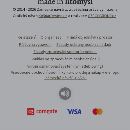
© 2014 - 2026 Zámecké návrší z. ú., všechna přáva vyhrazena
Grafický návrh
KošnarDesign.cz
a realizace
CZECHGROUP.cz
Ke stažení
O organizaci
Přímá objednávka prostor
Půjčovna vybavení
Zásady ochrany osobních údajů
Zásady zpracování souborů cookies
Souhlas se zpracováním osobních údajů
Vnitřní oznamovací systém (whistleblowing)
Všeobecné obchodní podmínky - pro prodej a nákup v e-shopu
„Zámecké návrší“ 02/25 -