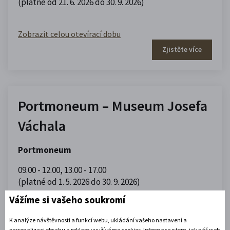
(platné od 21. 6. 2026 do 30. 9. 2026)
Zobrazit celou otevírací dobu
Zjistěte více
Portmoneum – Museum Josefa
Váchala
Portmoneum
09.00 - 12.00
,
13.00 - 17.00
(platné od 1. 5. 2026 do 30. 9. 2026)
Vážíme si vašeho soukromí
Zobrazit celou otevírací dobu
K analýze návštěvnosti a funkcí webu, ukládání vašeho nastavení a
Zjistěte více
personalizaci obsahu a reklam využíváme cookies. Informace o tom, jak náš web