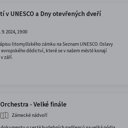
etí v UNESCO a Dny otevřených dveří
. 9. 2024, 19:00
 zápisu litomyšlského zámku na Seznam UNESCO. Oslavy
 evropského dědictví, které se v našem městě konají
v září.
rchestra - Velké finále
Zámecké nádvoří
 dokumentu o cestě hudebních nadšenců na velká pódia.