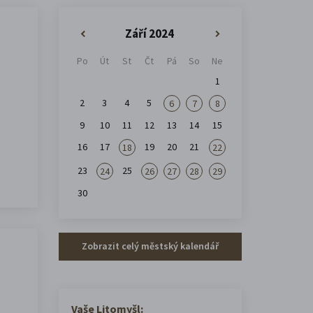
Září 2024
«
»
Po
Út
St
Čt
Pá
So
Ne
1
2
3
4
5
6
7
8
9
10
11
12
13
14
15
16
17
19
20
21
18
22
23
25
24
26
27
28
29
30
Zobrazit celý městský kalendář
Vaše Litomyšl: