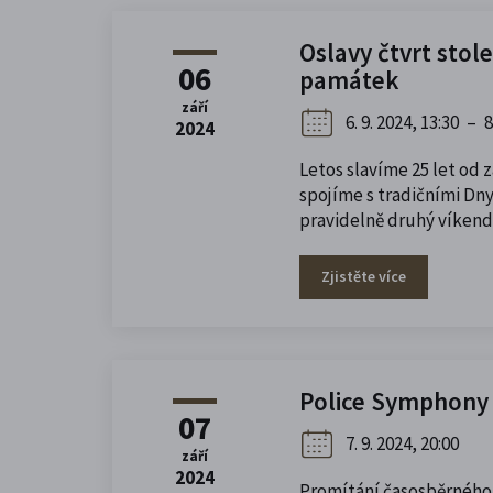
Oslavy čtvrt stol
06
památek
září
6. 9. 2024, 13:30
–
8
2024
Letos slavíme 25 let od
spojíme s tradičními Dny
pravidelně druhý víkend 
Zjistěte více
Police Symphony O
07
7. 9. 2024, 20:00
září
2024
Promítání časosběrného