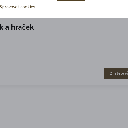
Spravovat cookies
 a hraček
Zjistěte v