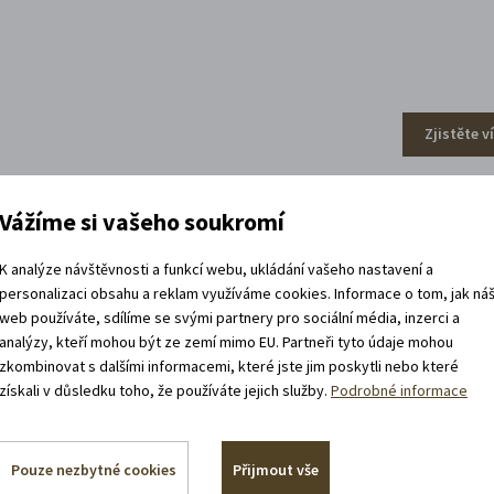
Zjistěte v
Vážíme si vašeho soukromí
efa Váchala
K analýze návštěvnosti a funkcí webu, ukládání vašeho nastavení a
personalizaci obsahu a reklam využíváme cookies. Informace o tom, jak ná
web používáte, sdílíme se svými partnery pro sociální média, inzerci a
analýzy, kteří mohou být ze zemí mimo EU. Partneři tyto údaje mohou
zkombinovat s dalšími informacemi, které jste jim poskytli nebo které
získali v důsledku toho, že používáte jejich služby.
Podrobné informace
Pouze nezbytné cookies
Přijmout vše
Zjistěte v