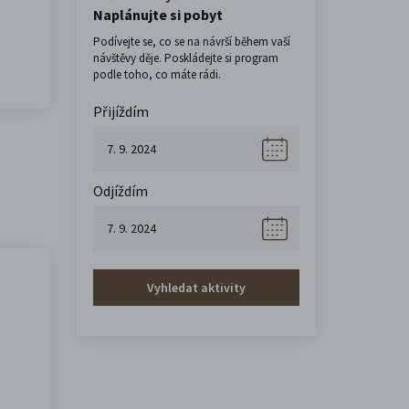
Naplánujte si pobyt
Podívejte se, co se na návrší během vaší
návštěvy děje. Poskládejte si program
podle toho, co máte rádi.
Přijíždím
Odjíždím
Vyhledat aktivity