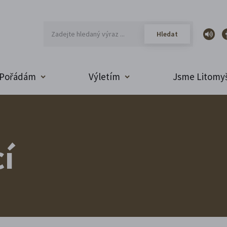
Pořádám
Výletím
Jsme Litomyš
í