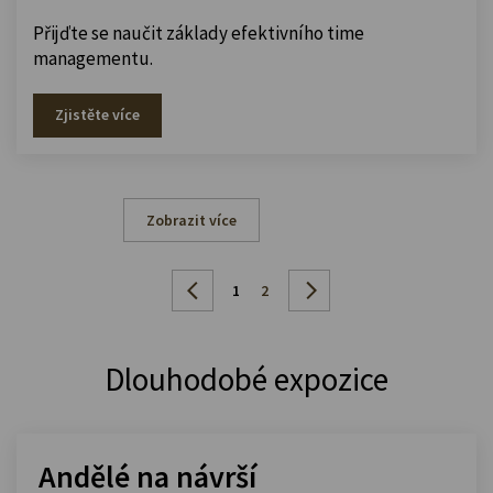
Přijďte se naučit základy efektivního time
managementu.
Zjistěte více
Zobrazit více
1
2
Dlouhodobé expozice
Andělé na návrší