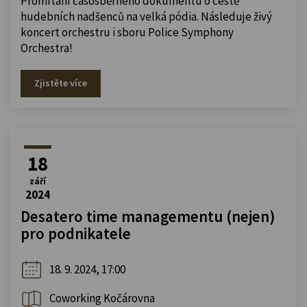
Promítání časosběrného dokumentu o cestě
hudebních nadšenců na velká pódia. Následuje živý
koncert orchestru i sboru Police Symphony
Orchestra!
Zjistěte více
18
září
2024
Desatero time managementu (nejen)
pro podnikatele
18. 9. 2024, 17:00
Coworking Kočárovna