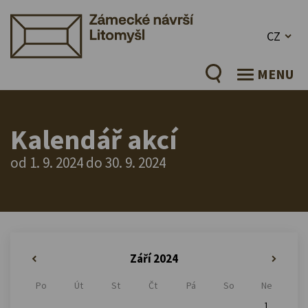
CZ
MENU
Kalendář akcí
od 1. 9. 2024 do 30. 9. 2024
Září 2024
«
»
Po
Út
St
Čt
Pá
So
Ne
1