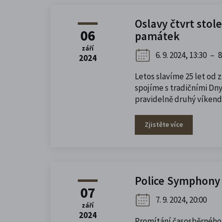
Oslavy čtvrt stol
06
památek
září
6. 9. 2024, 13:30
–
8
2024
Letos slavíme 25 let od
spojíme s tradičními Dny
pravidelně druhý víkend 
Zjistěte více
Police Symphony O
07
7. 9. 2024, 20:00
září
2024
Promítání časosběrného