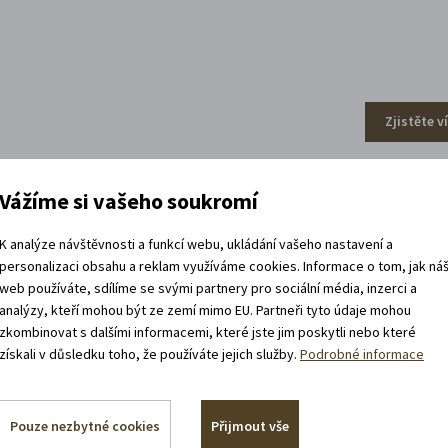
Zjistěte v
Vážíme si vašeho soukromí
efa Váchala
K analýze návštěvnosti a funkcí webu, ukládání vašeho nastavení a
personalizaci obsahu a reklam využíváme cookies. Informace o tom, jak ná
web používáte, sdílíme se svými partnery pro sociální média, inzerci a
analýzy, kteří mohou být ze zemí mimo EU. Partneři tyto údaje mohou
zkombinovat s dalšími informacemi, které jste jim poskytli nebo které
získali v důsledku toho, že používáte jejich služby.
Podrobné informace
Pouze nezbytné cookies
Přijmout vše
Zjistěte v