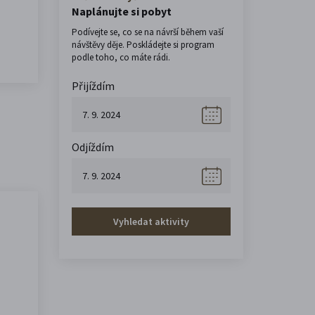
Naplánujte si pobyt
Podívejte se, co se na návrší během vaší
návštěvy děje. Poskládejte si program
podle toho, co máte rádi.
Přijíždím
Odjíždím
Vyhledat aktivity