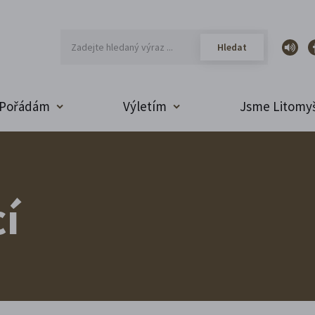
Pořádám
Výletím
Jsme Litomyš
í