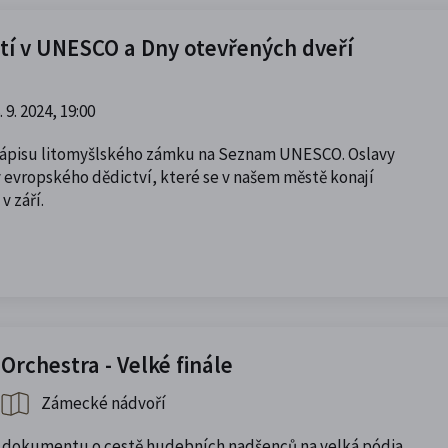
etí v UNESCO a Dny otevřených dveří
. 9. 2024, 19:00
 zápisu litomyšlského zámku na Seznam UNESCO. Oslavy
 evropského dědictví, které se v našem městě konají
v září.
rchestra - Velké finále
Zámecké nádvoří
 dokumentu o cestě hudebních nadšenců na velká pódia.