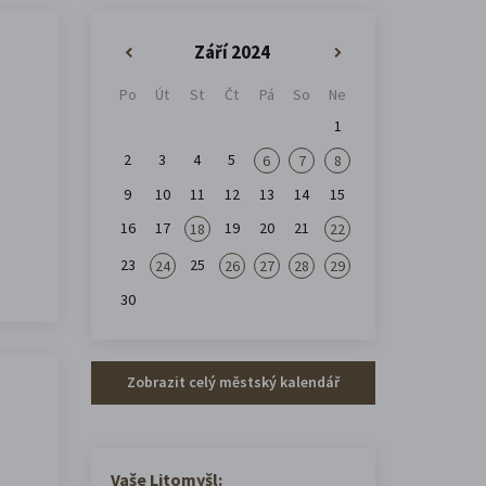
Září 2024
«
»
Po
Út
St
Čt
Pá
So
Ne
1
2
3
4
5
6
7
8
9
10
11
12
13
14
15
16
17
19
20
21
18
22
23
25
24
26
27
28
29
30
Zobrazit celý městský kalendář
Vaše Litomyšl: