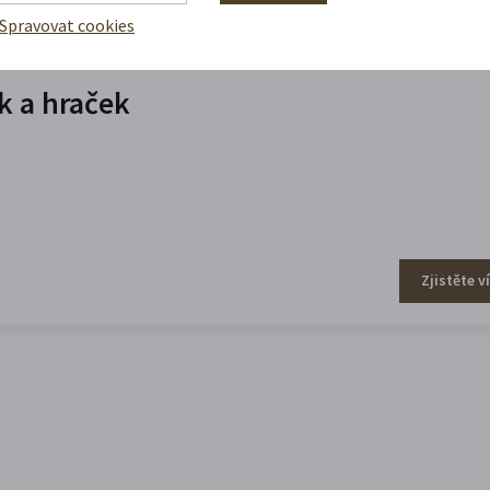
Spravovat cookies
 a hraček
Zjistěte v