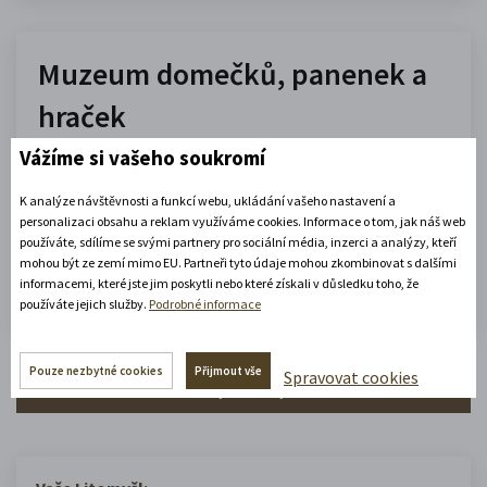
Muzeum domečků, panenek a
hraček
Vážíme si vašeho soukromí
10.00 - 16.00
(platné od 1. 7. 2026 do 31. 8. 2026)
K analýze návštěvnosti a funkcí webu, ukládání vašeho nastavení a
personalizaci obsahu a reklam využíváme cookies. Informace o tom, jak náš web
používáte, sdílíme se svými partnery pro sociální média, inzerci a analýzy, kteří
Zobrazit celou otevírací dobu
mohou být ze zemí mimo EU. Partneři tyto údaje mohou zkombinovat s dalšími
informacemi, které jste jim poskytli nebo které získali v důsledku toho, že
Zjistěte více
používáte jejich služby.
Podrobné informace
Pouze nezbytné cookies
Přijmout vše
Spravovat cookies
Zobrazit celý městský kalendář