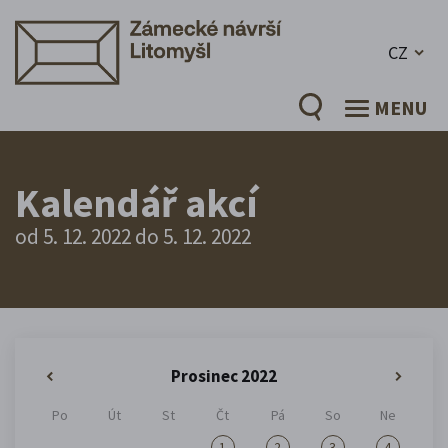
CZ
MENU
Kalendář akcí
od 5. 12. 2022 do 5. 12. 2022
Prosinec 2022
«
»
Po
Út
St
Čt
Pá
So
Ne
1
2
3
4