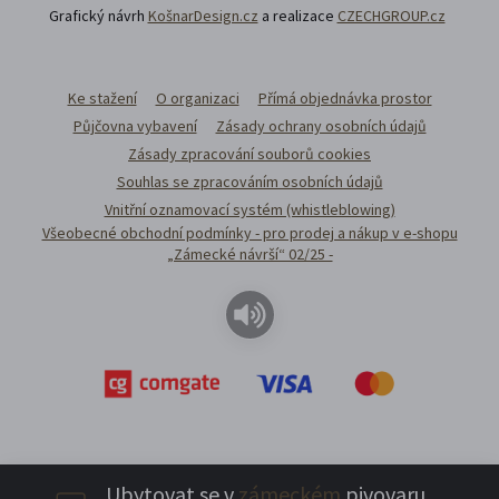
Grafický návrh
KošnarDesign.cz
a realizace
CZECHGROUP.cz
Ke stažení
O organizaci
Přímá objednávka prostor
Půjčovna vybavení
Zásady ochrany osobních údajů
Zásady zpracování souborů cookies
Souhlas se zpracováním osobních údajů
Vnitřní oznamovací systém (whistleblowing)
Všeobecné obchodní podmínky - pro prodej a nákup v e-shopu
„Zámecké návrší“ 02/25 -
Ubytovat se v
zámeckém
pivovaru