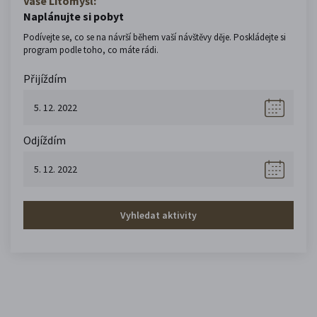
Vaše Litomyšl:
Naplánujte si pobyt
Podívejte se, co se na návrší během vaší návštěvy děje. Poskládejte si
program podle toho, co máte rádi.
Přijíždím
Odjíždím
Vyhledat aktivity