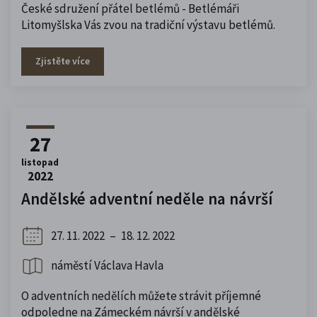
České sdružení přátel betlémů - Betlémáři
Litomyšlska Vás zvou na tradiční výstavu betlémů.
Zjistěte více
27
listopad
2022
Andělské adventní neděle na návrší
27. 11. 2022
–
18. 12. 2022
náměstí Václava Havla
O adventních nedělích můžete strávit příjemné
odpoledne na Zámeckém návrší v andělské