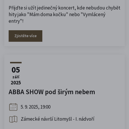
Přijďte si užít jedinečný koncert, kde nebudou chybět
hity jako "Mám doma kočku" nebo "Vymlácený
entry"!
Zjistěte více
05
září
2025
ABBA SHOW pod širým nebem
5. 9. 2025, 19:00
Zámecké návrší Litomyšl - I. nádvoří