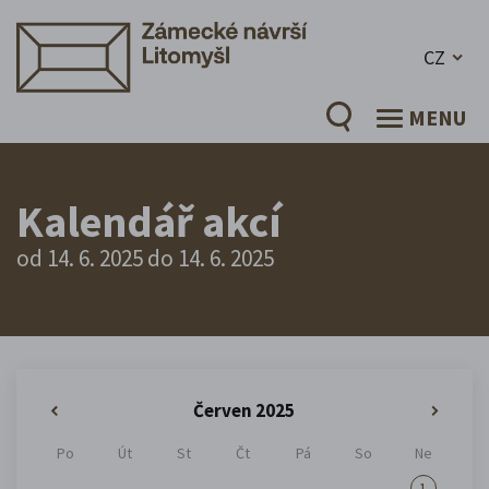
CZ
MENU
Kalendář akcí
od 14. 6. 2025 do 14. 6. 2025
Červen 2025
«
»
Po
Út
St
Čt
Pá
So
Ne
1