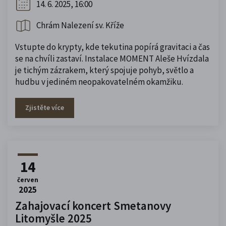
14. 6. 2025, 16:00
Chrám Nalezení sv. Kříže
Vstupte do krypty, kde tekutina popírá gravitaci a čas
se na chvíli zastaví. Instalace MOMENT Aleše Hvízdala
je tichým zázrakem, který spojuje pohyb, světlo a
hudbu v jediném neopakovatelném okamžiku.
Zjistěte více
14
červen
2025
Zahajovací koncert Smetanovy
Litomyšle 2025