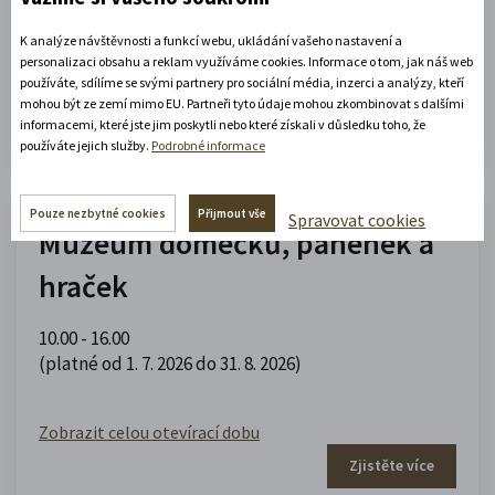
(platné od 1. 5. 2026 do 30. 9. 2026)
K analýze návštěvnosti a funkcí webu, ukládání vašeho nastavení a
personalizaci obsahu a reklam využíváme cookies. Informace o tom, jak náš web
používáte, sdílíme se svými partnery pro sociální média, inzerci a analýzy, kteří
Zobrazit celou otevírací dobu
mohou být ze zemí mimo EU. Partneři tyto údaje mohou zkombinovat s dalšími
Zjistěte více
informacemi, které jste jim poskytli nebo které získali v důsledku toho, že
používáte jejich služby.
Podrobné informace
Pouze nezbytné cookies
Přijmout vše
Spravovat cookies
Muzeum domečků, panenek a
hraček
10.00 - 16.00
(platné od 1. 7. 2026 do 31. 8. 2026)
Zobrazit celou otevírací dobu
Zjistěte více