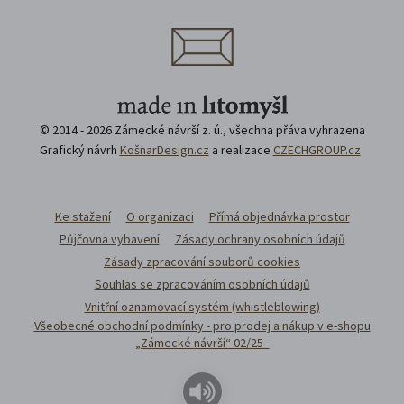
© 2014 - 2026 Zámecké návrší z. ú., všechna přáva vyhrazena
Grafický návrh
KošnarDesign.cz
a realizace
CZECHGROUP.cz
Ke stažení
O organizaci
Přímá objednávka prostor
Půjčovna vybavení
Zásady ochrany osobních údajů
Zásady zpracování souborů cookies
Souhlas se zpracováním osobních údajů
Vnitřní oznamovací systém (whistleblowing)
Všeobecné obchodní podmínky - pro prodej a nákup v e-shopu
„Zámecké návrší“ 02/25 -