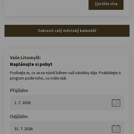
Zjistěte více
Zobrazit celý městský kalendář
Vaše Litomyšl:
Naplánujte si pobyt
Podívejte se, co se na návrší během vaší návštěvy děje. Poskládejte si
program podle toho, co máte rádi.
Přijíždím
Odjíždím