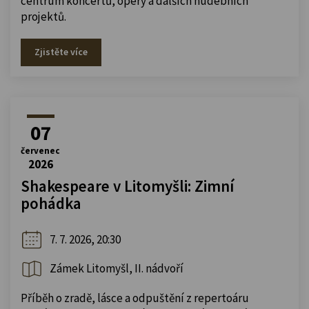
centrum koncertů, opery a dalších hudebních
projektů.
Zjistěte více
07
červenec
2026
Shakespeare v Litomyšli: Zimní
pohádka
7. 7. 2026, 20:30
Zámek Litomyšl, II. nádvoří
Příběh o zradě, lásce a odpuštění z repertoáru