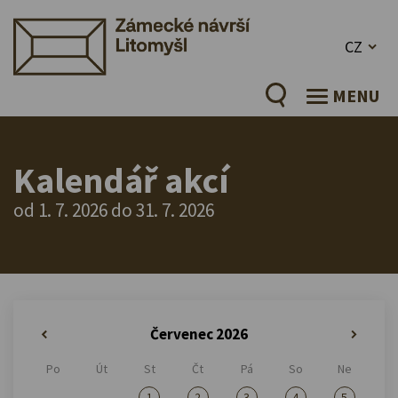
CZ
MENU
Kalendář akcí
od 1. 7. 2026 do 31. 7. 2026
Červenec 2026
«
»
Po
Út
St
Čt
Pá
So
Ne
1
2
3
4
5