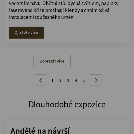
večerním hávu. Obětní stůl dýchá světlem, paprsky
laserového kříže protínají klenby a chrám ožívá
instalacemi současného umění.
Zjistěte více
Zobrazit více
1
2
3
4
5
Dlouhodobé expozice
Andělé na návrší