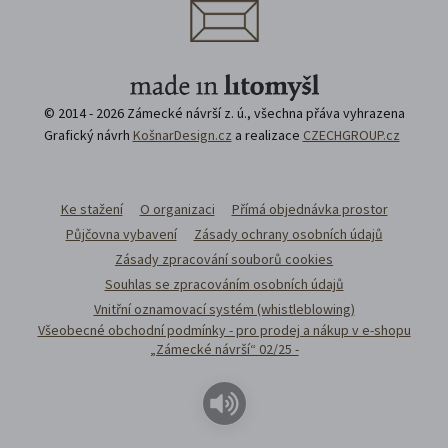
© 2014 - 2026 Zámecké návrší z. ú., všechna přáva vyhrazena
Grafický návrh
KošnarDesign.cz
a realizace
CZECHGROUP.cz
Ke stažení
O organizaci
Přímá objednávka prostor
Půjčovna vybavení
Zásady ochrany osobních údajů
Zásady zpracování souborů cookies
Souhlas se zpracováním osobních údajů
Vnitřní oznamovací systém (whistleblowing)
Všeobecné obchodní podmínky - pro prodej a nákup v e-shopu
„Zámecké návrší“ 02/25 -