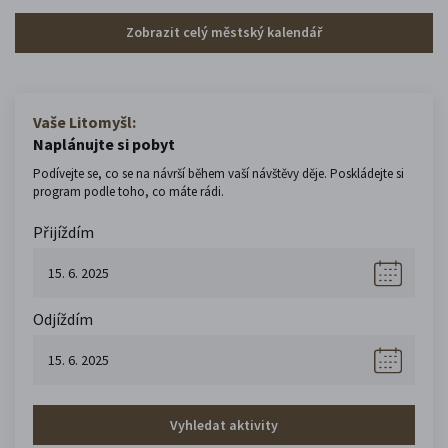
Zobrazit celý městský kalendář
Vaše Litomyšl:
Naplánujte si pobyt
Podívejte se, co se na návrší během vaší návštěvy děje. Poskládejte si
program podle toho, co máte rádi.
Přijíždím
Odjíždím
Vyhledat aktivity