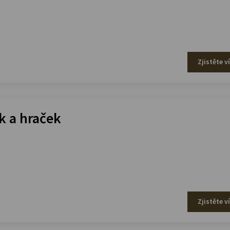
Zjistěte v
 a hraček
Zjistěte v