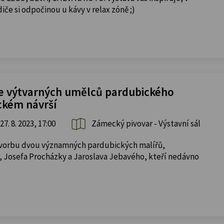
diče si odpočinou u kávy v relax zóně ;)
ie výtvarných umělců pardubického
ckém návrší
27. 8. 2023, 17:00
Zámecký pivovar - Výstavní sál
vorbu dvou významných pardubických malířů,
e, Josefa Procházky a Jaroslava Jebavého, kteří nedávno