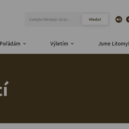
Pořádám
Výletím
Jsme Litomyš
í