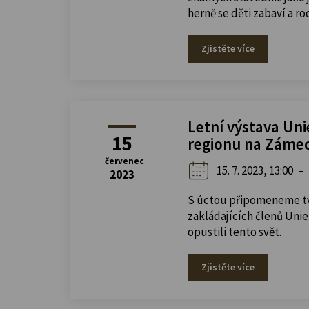
herně se děti zabaví a ro
Zjistěte více
Letní výstava Un
15
regionu na Záme
červenec
15. 7. 2023, 13:00
–
2023
S úctou připomeneme t
zakládajících členů Uni
opustili tento svět.
Zjistěte více