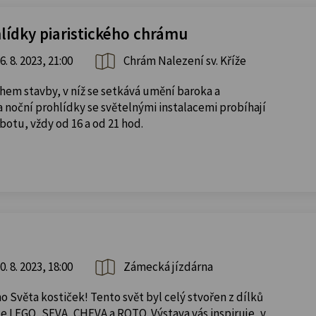
lídky piaristického chrámu
6. 8. 2023, 21:00
Chrám Nalezení sv. Kříže
hem stavby, v níž se setkává umění baroka a
 noční prohlídky se světelnými instalacemi probíhají
otu, vždy od 16 a od 21 hod.
0. 8. 2023, 18:00
Zámecká jízdárna
 Světa kostiček! Tento svět byl celý stvořen z dílků
e LEGO, SEVA, CHEVA a ROTO. Výstava vás inspiruje, v