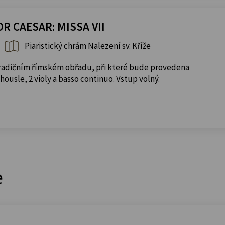
 CAESAR: MISSA VII
Piaristický chrám Nalezení sv. Kříže
tradičním římském obřadu, při které bude provedena
 housle, 2 violy a basso continuo. Vstup volný.
e