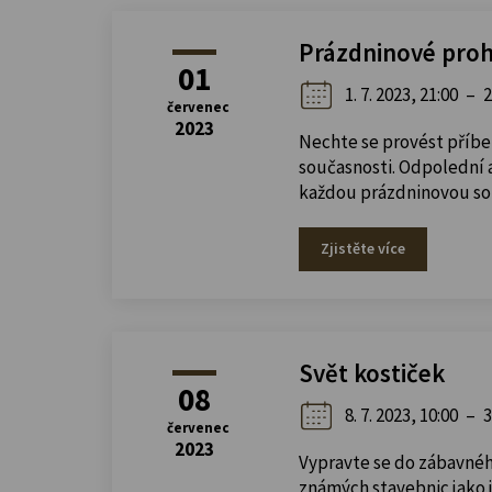
Prázdninové proh
01
1. 7. 2023, 21:00
–
2
červenec
2023
Nechte se provést příbe
současnosti. Odpolední a
každou prázdninovou sob
Zjistěte více
Svět kostiček
08
8. 7. 2023, 10:00
–
3
červenec
2023
Vypravte se do zábavného
známých stavebnic jako j