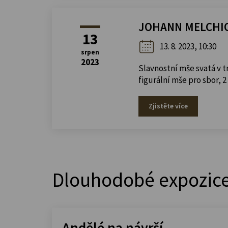
JOHANN MELCHIOR
13
13. 8. 2023, 10:30
srpen
2023
Slavnostní mše svatá v 
figurální mše pro sbor, 2
Zjistěte více
Dlouhodobé expozic
Andělé na návrší