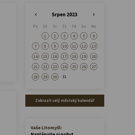
Srpen 2023
«
»
Po
Út
St
Čt
Pá
So
Ne
1
2
3
4
5
6
7
8
9
10
11
12
13
14
15
16
17
18
19
20
21
22
23
24
25
26
27
31
28
29
30
Zobrazit celý městský kalendář
Vaše Litomyšl:
Naplánujte si pobyt