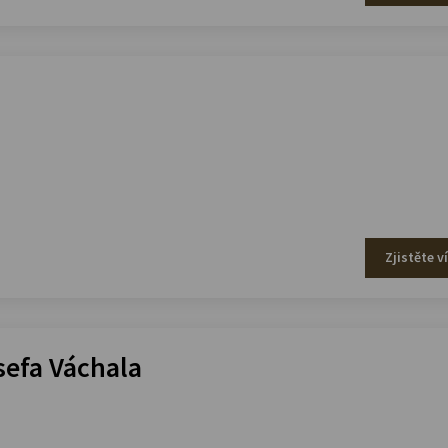
Zjistěte v
efa Váchala