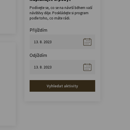
Podívejte se, co se na návrší během vaší
návštěvy děje. Poskládejte si program
podle toho, co máte rádi.
Přijíždím
Odjíždím
Vyhledat aktivity