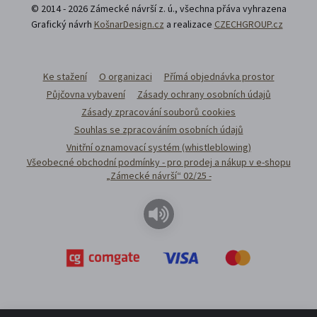
© 2014 - 2026 Zámecké návrší z. ú., všechna přáva vyhrazena
Grafický návrh
KošnarDesign.cz
a realizace
CZECHGROUP.cz
Ke stažení
O organizaci
Přímá objednávka prostor
Půjčovna vybavení
Zásady ochrany osobních údajů
Zásady zpracování souborů cookies
Souhlas se zpracováním osobních údajů
Vnitřní oznamovací systém (whistleblowing)
Všeobecné obchodní podmínky - pro prodej a nákup v e-shopu
„Zámecké návrší“ 02/25 -