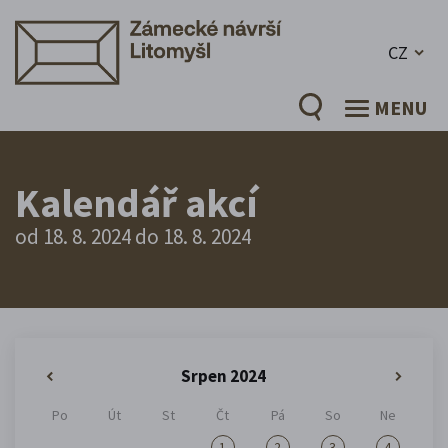
CZ
MENU
Kalendář akcí
od 18. 8. 2024 do 18. 8. 2024
Srpen 2024
«
»
Po
Út
St
Čt
Pá
So
Ne
1
2
3
4