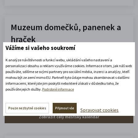
Muzeum domečků, panenek a
hraček
Vážíme si vašeho soukromí
10.00 - 16.00
(platné od 1. 7. 2026 do 31. 8. 2026)
K analýze návštěvnosti a funkcí webu, ukládání vašeho nastavení a
personalizaci obsahu a reklam využíváme cookies. Informace o tom, jak náš web
používáte, sdílíme se svými partnery pro sociální média, inzerci a analýzy, kteří
mohou být ze zemí mimo EU. Partneři tyto údaje mohou zkombinovat s dalšími
Zobrazit celou otevírací dobu
informacemi, které jste jim poskytli nebo které získali v důsledku toho, že
Zjistěte více
používáte jejich služby.
Podrobné informace
Pouze nezbytné cookies
Přijmout vše
Spravovat cookies
Zobrazit celý městský kalendář