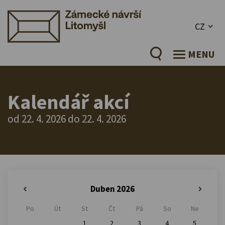
CZ
MENU
Kalendář akcí
od 22. 4. 2026 do 22. 4. 2026
Duben 2026
«
»
Po
Út
St
Čt
Pá
So
Ne
1
2
3
4
5