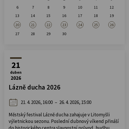
6
7
8
9
10
11
12
13
14
15
16
17
18
19
20
21
22
23
24
25
26
27
28
29
30
21
duben
2026
Lázně ducha 2026
21. 4. 2026, 16:00
–
26. 4. 2026, 15:00
Městský festival Lázně ducha zahajuje v Litomyšli
výletnickou sezonu. Poslední dubnový víkend přináší
do historického centra slavnostní průvod, hudbu,