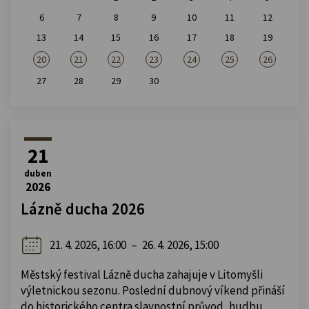
6
7
8
9
10
11
12
13
14
15
16
17
18
19
20
21
22
23
24
25
26
27
28
29
30
21
duben
2026
Lázně ducha 2026
21. 4. 2026, 16:00
–
26. 4. 2026, 15:00
Městský festival Lázně ducha zahajuje v Litomyšli
výletnickou sezonu. Poslední dubnový víkend přináší
do historického centra slavnostní průvod, hudbu,