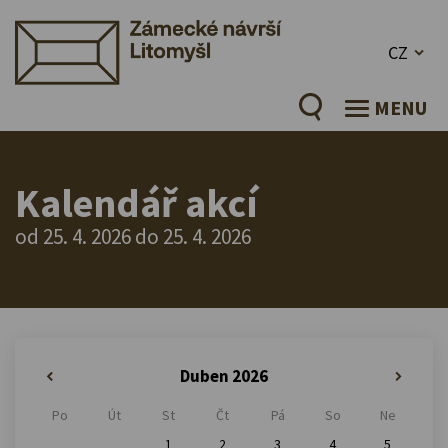
CZ
MENU
Kalendář akcí
od 25. 4. 2026 do 25. 4. 2026
Duben 2026
«
»
Po
Út
St
Čt
Pá
So
Ne
1
2
3
4
5