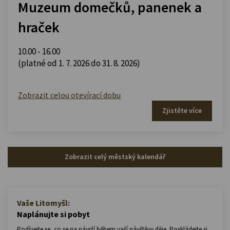
Muzeum domečků, panenek a
hraček
10.00 - 16.00
(platné od 1. 7. 2026 do 31. 8. 2026)
Zobrazit celou otevírací dobu
Zjistěte více
Zobrazit celý městský kalendář
Vaše Litomyšl:
Naplánujte si pobyt
Podívejte se, co se na návrší během vaší návštěvy děje. Poskládejte si