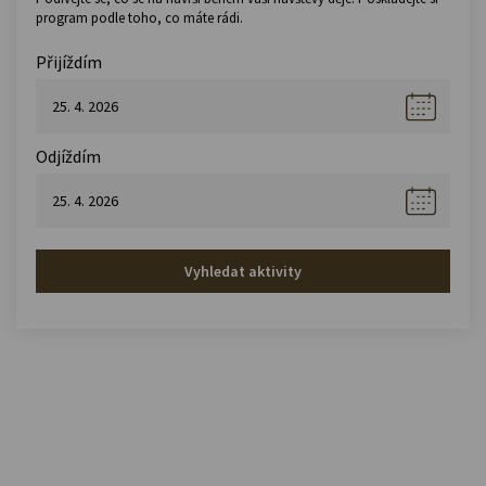
program podle toho, co máte rádi.
Přijíždím
Odjíždím
Vyhledat aktivity