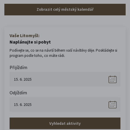
Zobrazit celý městský kalendář
Vaše Litomyšl:
Naplánujte si pobyt
Podívejte se, co se na návrší během vaší návštěvy děje. Poskládejte si
program podle toho, co máte rádi.
Přijíždím
Odjíždím
Vyhledat aktivity