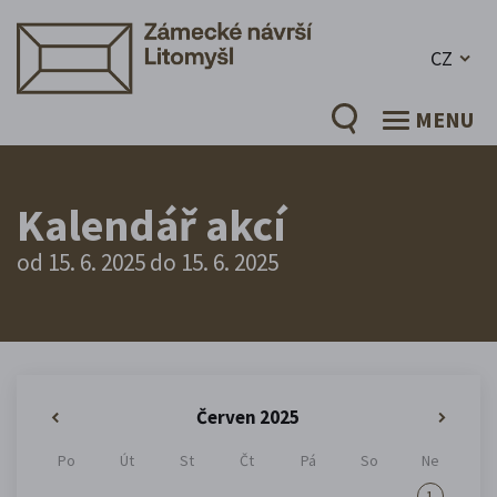
CZ
MENU
Kalendář akcí
od 15. 6. 2025 do 15. 6. 2025
Červen 2025
«
»
Po
Út
St
Čt
Pá
So
Ne
1