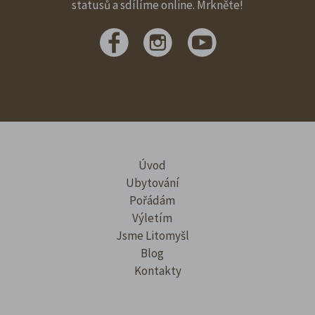
statusů a sdílíme online. Mrkněte!
Úvod
Ubytování
Pořádám
Výletím
Jsme Litomyšl
Blog
Kontakty