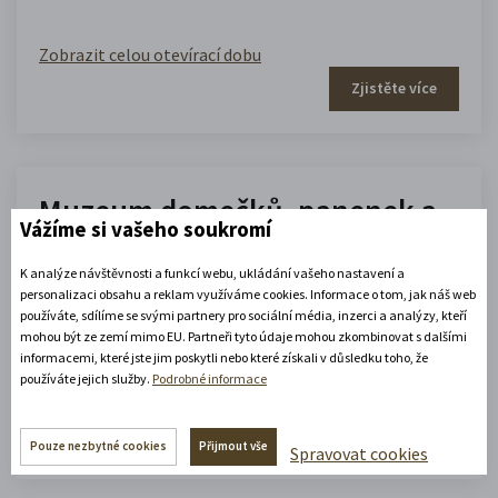
Zobrazit celou otevírací dobu
Zjistěte více
Muzeum domečků, panenek a
Vážíme si vašeho soukromí
hraček
K analýze návštěvnosti a funkcí webu, ukládání vašeho nastavení a
personalizaci obsahu a reklam využíváme cookies. Informace o tom, jak náš web
10.00 - 16.00
používáte, sdílíme se svými partnery pro sociální média, inzerci a analýzy, kteří
(platné od 1. 7. 2026 do 31. 8. 2026)
mohou být ze zemí mimo EU. Partneři tyto údaje mohou zkombinovat s dalšími
informacemi, které jste jim poskytli nebo které získali v důsledku toho, že
používáte jejich služby.
Podrobné informace
Zobrazit celou otevírací dobu
Zjistěte více
Pouze nezbytné cookies
Přijmout vše
Spravovat cookies