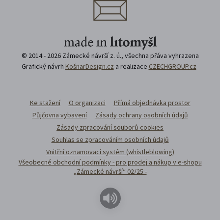
© 2014 - 2026 Zámecké návrší z. ú., všechna přáva vyhrazena
Grafický návrh
KošnarDesign.cz
a realizace
CZECHGROUP.cz
Ke stažení
O organizaci
Přímá objednávka prostor
Půjčovna vybavení
Zásady ochrany osobních údajů
Zásady zpracování souborů cookies
Souhlas se zpracováním osobních údajů
Vnitřní oznamovací systém (whistleblowing)
Všeobecné obchodní podmínky - pro prodej a nákup v e-shopu
„Zámecké návrší“ 02/25 -