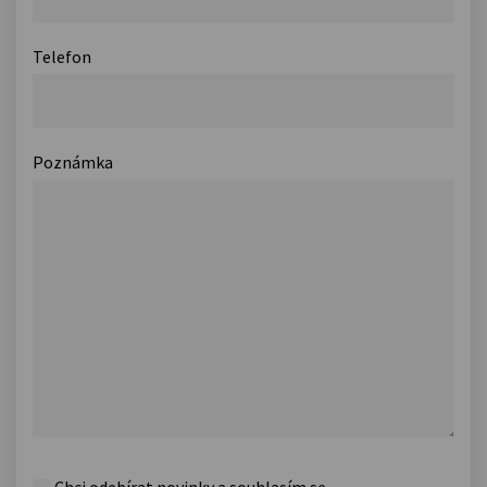
Telefon
Poznámka
Chci odebírat novinky a souhlasím se