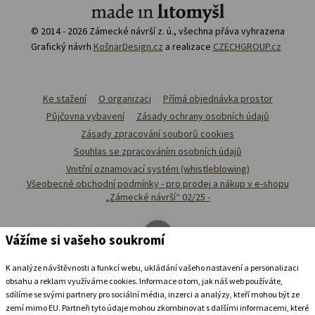
© 2014 - 2026 Zámecké návrší z. ú., všechna přáva vyhrazena
Grafický návrh
KošnarDesign.cz
a realizace
CZECHGROUP.cz
Ke stažení
O organizaci
Přímá objednávka prostor
Půjčovna vybavení
Zásady ochrany osobních údajů
Zásady zpracování souborů cookies
Souhlas se zpracováním osobních údajů
Vnitřní oznamovací systém (whistleblowing)
Všeobecné obchodní podmínky - pro prodej a nákup v e-shopu
„Zámecké návrší“ 02/25 -
Vážíme si vašeho soukromí
K analýze návštěvnosti a funkcí webu, ukládání vašeho nastavení a personalizaci
obsahu a reklam využíváme cookies. Informace o tom, jak náš web používáte,
sdílíme se svými partnery pro sociální média, inzerci a analýzy, kteří mohou být ze
zemí mimo EU. Partneři tyto údaje mohou zkombinovat s dalšími informacemi, které