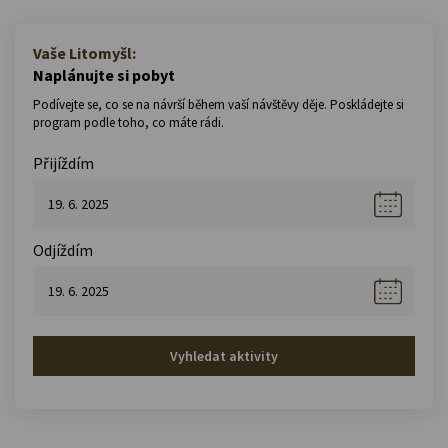
Vaše Litomyšl:
Naplánujte si pobyt
Podívejte se, co se na návrší během vaší návštěvy děje. Poskládejte si
program podle toho, co máte rádi.
Přijíždím
Odjíždím
Vyhledat aktivity