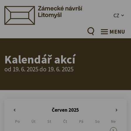
CZ
MENU
Kalendář akcí
od 19. 6. 2025 do 19. 6. 2025
Červen 2025
«
»
Po
Út
St
Čt
Pá
So
Ne
1