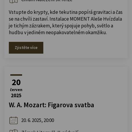
Vstupte do krypty, kde tekutina popírá gravitaci a čas
se na chvíli zastaví. Instalace MOMENT Aleše Hvízdala
je tichým zázrakem, který spojuje pohyb, světlo a
hudbu v jediném neopakovatelném okamžiku.
Zjistěte více
20
červen
2025
W. A. Mozart: Figarova svatba
20. 6. 2025, 20:00