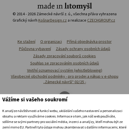
© 2014 - 2026 Zámecké návrší z. ú., všechna přáva vyhrazena
Grafický návrh
KošnarDesign.cz
a realizace
CZECHGROUP.cz
Ke stažení
O organizaci
Přímá objednávka prostor
Půjčovna vybavení
Zásady ochrany osobních údajů
Zásady zpracování souborů cookies
Souhlas se zpracováním osobních údajů
Vnitřní oznamovací systém (whistleblowing)
Všeobecné obchodní podmínky - pro prodej a nákup v e-shopu
„Zámecké návrší“ 02/25 -
Vážíme si vašeho soukromí
K analýze návštěvnosti a funkcí webu, ukládání vašeho nastavení a personalizaci
obsahu a reklam využíváme cookies. Informace o tom, jak náš web používáte,
sdílíme se svými partnery pro sociální média, inzerci a analýzy, kteří mohou být ze
zemí mimo EU. Partneři tyto údaje mohou zkombinovat s dalšími informacemi, které