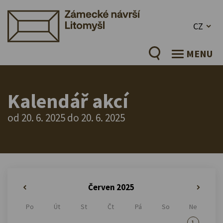
CZ
MENU
Kalendář akcí
od 20. 6. 2025 do 20. 6. 2025
Červen 2025
«
»
Po
Út
St
Čt
Pá
So
Ne
1