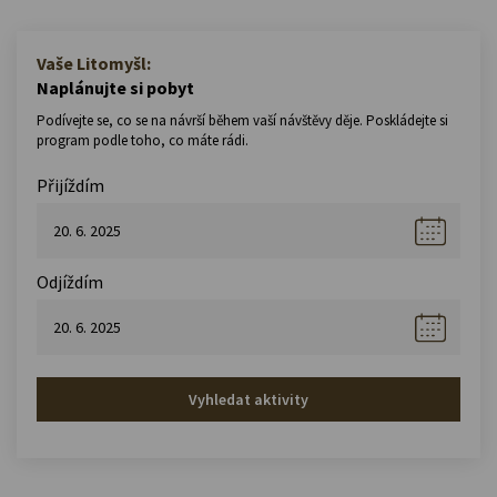
Vaše Litomyšl:
Naplánujte si pobyt
Podívejte se, co se na návrší během vaší návštěvy děje. Poskládejte si
program podle toho, co máte rádi.
Přijíždím
Odjíždím
Vyhledat aktivity