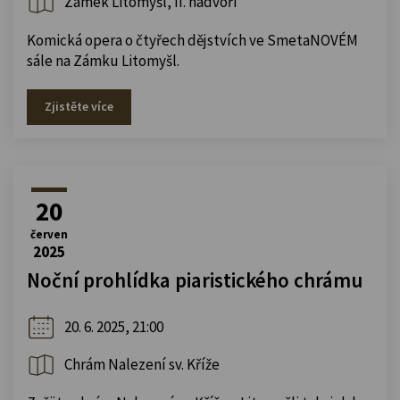
Zámek Litomyšl, II. nádvoří
Komická opera o čtyřech dějstvích ve SmetaNOVÉM
sále na Zámku Litomyšl.
Zjistěte více
20
červen
2025
Noční prohlídka piaristického chrámu
20. 6. 2025, 21:00
Chrám Nalezení sv. Kříže