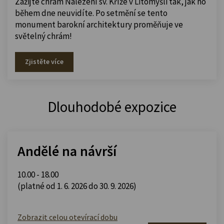
Zažijte chrám Nalezení sv. Kříže v Litomyšli tak, jak ho
během dne neuvidíte. Po setmění se tento
monument barokní architektury proměňuje ve
světelný chrám!
Zjistěte více
Dlouhodobé expozice
Andělé na návrší
10.00 - 18.00
(platné od 1. 6. 2026 do 30. 9. 2026)
Zobrazit celou otevírací dobu