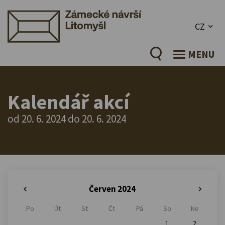
CZ
MENU
Kalendář akcí
od 20. 6. 2024 do 20. 6. 2024
Červen 2024
«
»
Po
Út
St
Čt
Pá
So
Ne
1
2