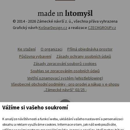
© 2014 - 2026 Zámecké návrší z. ú., všechna přáva vyhrazena
Grafický návrh
KošnarDesign.cz
a realizace
CZECHGROUP.cz
Ke stažení
O organizaci
Přímá objednávka prostor
Půjčovna vybavení
Zásady ochrany osobních údajů
Zásady zpracování souborů cookies
Souhlas se zpracováním osobních údajů
Vnitřní oznamovací systém (whistleblowing)
Všeobecné obchodní podmínky - pro prodej a nákup v e-shopu
„Zámecké návrší“ 02/25 -
Vážíme si vašeho soukromí
K analýze návštěvnosti a funkcí webu, ukládání vašeho nastavení a personalizaci
obsahu a reklam využíváme cookies. Informace o tom, jak náš web používáte,
sdílíme se svými partnery pro sociální média, inzerci a analýzy, kteří mohou být ze