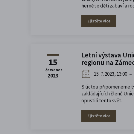
herně se děti zabaví a ro
Zjistěte více
Letní výstava Un
15
regionu na Záme
červenec
15. 7. 2023, 13:00
–
2023
S úctou připomeneme t
zakládajících členů Uni
opustili tento svět.
Zjistěte více