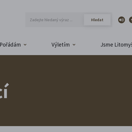
Pořádám
Výletím
Jsme Litomyš
í