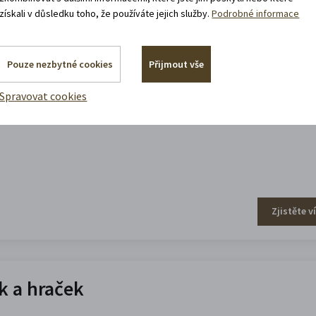
získali v důsledku toho, že používáte jejich služby.
Podrobné informace
efa Váchala
Pouze nezbytné cookies
Přijmout vše
Spravovat cookies
Zjistěte v
 a hraček