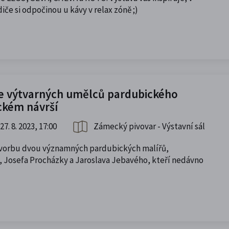
diče si odpočinou u kávy v relax zóně ;)
ie výtvarných umělců pardubického
ckém návrší
27. 8. 2023, 17:00
Zámecký pivovar - Výstavní sál
vorbu dvou významných pardubických malířů,
e, Josefa Procházky a Jaroslava Jebavého, kteří nedávno