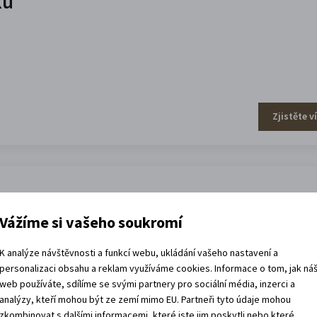
ku
Zjistěte v
Vážíme si vašeho soukromí
K analýze návštěvnosti a funkcí webu, ukládání vašeho nastavení a
personalizaci obsahu a reklam využíváme cookies. Informace o tom, jak ná
web používáte, sdílíme se svými partnery pro sociální média, inzerci a
analýzy, kteří mohou být ze zemí mimo EU. Partneři tyto údaje mohou
Zjistěte v
zkombinovat s dalšími informacemi, které jste jim poskytli nebo které