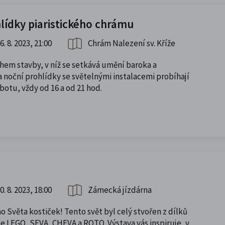
lídky piaristického chrámu
6. 8. 2023, 21:00
Chrám Nalezení sv. Kříže
hem stavby, v níž se setkává umění baroka a
 noční prohlídky se světelnými instalacemi probíhají
otu, vždy od 16 a od 21 hod.
0. 8. 2023, 18:00
Zámecká jízdárna
 Světa kostiček! Tento svět byl celý stvořen z dílků
e LEGO, SEVA, CHEVA a ROTO. Výstava vás inspiruje, v