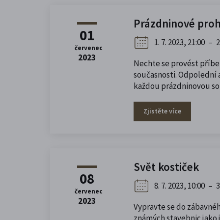
Prázdninové proh
01
1. 7. 2023, 21:00
–
2
červenec
2023
Nechte se provést příbe
současnosti. Odpolední a
každou prázdninovou sob
Zjistěte více
Svět kostiček
08
8. 7. 2023, 10:00
–
3
červenec
2023
Vypravte se do zábavného
známých stavebnic jako j