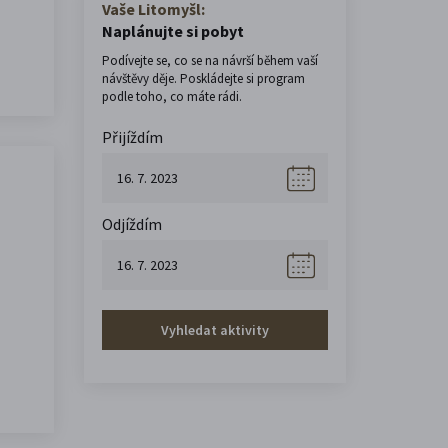
Vaše Litomyšl:
Naplánujte si pobyt
Podívejte se, co se na návrší během vaší
návštěvy děje. Poskládejte si program
podle toho, co máte rádi.
Přijíždím
Odjíždím
Vyhledat aktivity