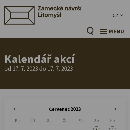
CZ
MENU
Kalendář akcí
od 17. 7. 2023 do 17. 7. 2023
Červenec 2023
«
»
Po
Út
St
Čt
Pá
So
Ne
1
2