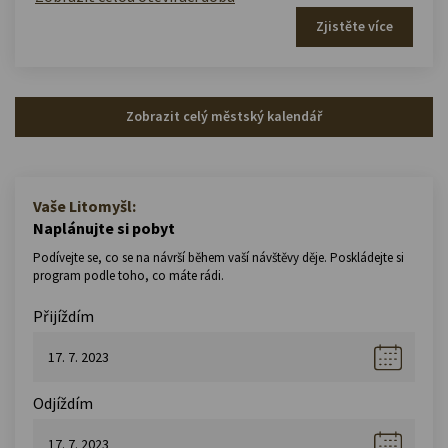
Zjistěte více
Zobrazit celý městský kalendář
Vaše Litomyšl:
Naplánujte si pobyt
Podívejte se, co se na návrší během vaší návštěvy děje. Poskládejte si
program podle toho, co máte rádi.
Přijíždím
Odjíždím