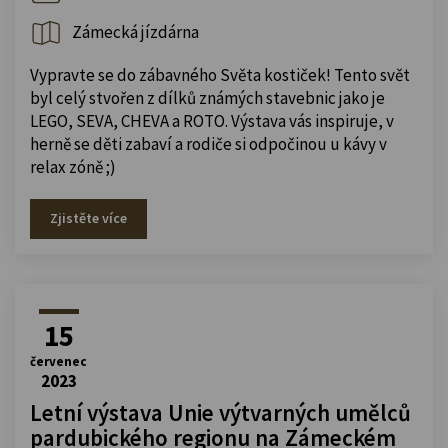
Zámecká jízdárna
Vypravte se do zábavného Světa kostiček! Tento svět
byl celý stvořen z dílků známých stavebnic jako je
LEGO, SEVA, CHEVA a ROTO. Výstava vás inspiruje, v
herně se děti zabaví a rodiče si odpočinou u kávy v
relax zóně ;)
Zjistěte více
15
červenec
2023
Letní výstava Unie výtvarných umělců
pardubického regionu na Zámeckém