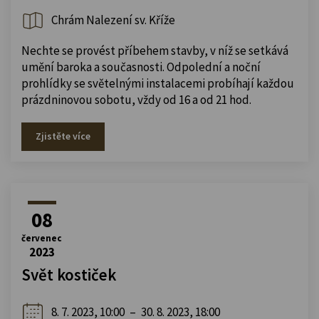
Chrám Nalezení sv. Kříže
Nechte se provést příbehem stavby, v níž se setkává
umění baroka a současnosti. Odpolední a noční
prohlídky se světelnými instalacemi probíhají každou
prázdninovou sobotu, vždy od 16 a od 21 hod.
Zjistěte více
08
červenec
2023
Svět kostiček
8. 7. 2023, 10:00
–
30. 8. 2023, 18:00