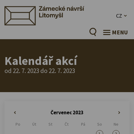
CZ
MENU
Kalendář akcí
od 22. 7. 2023 do 22. 7. 2023
Červenec 2023
«
»
Po
Út
St
Čt
Pá
So
Ne
1
2