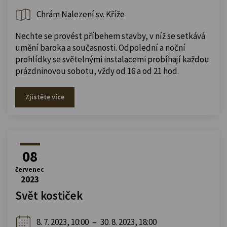
Chrám Nalezení sv. Kříže
Nechte se provést příbehem stavby, v níž se setkává
umění baroka a současnosti. Odpolední a noční
prohlídky se světelnými instalacemi probíhají každou
prázdninovou sobotu, vždy od 16 a od 21 hod.
Zjistěte více
08
červenec
2023
Svět kostiček
8. 7. 2023, 10:00
–
30. 8. 2023, 18:00