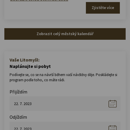
Zjistěte více
Zobrazit celý městský kalendář
Vaše Litomyšl:
Naplánujte si pobyt
Podívejte se, co se na návrší během vaší návštěvy děje. Poskládejte si
program podle toho, co máte rádi.
Přijíždím
Odjíždím