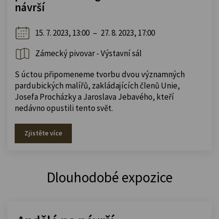
návrší
15. 7. 2023, 13:00
–
27. 8. 2023, 17:00
Zámecký pivovar - Výstavní sál
S úctou připomeneme tvorbu dvou významných
pardubických malířů, zakládajících členů Unie,
Josefa Procházky a Jaroslava Jebavého, kteří
nedávno opustili tento svět.
Zjistěte více
Dlouhodobé expozice