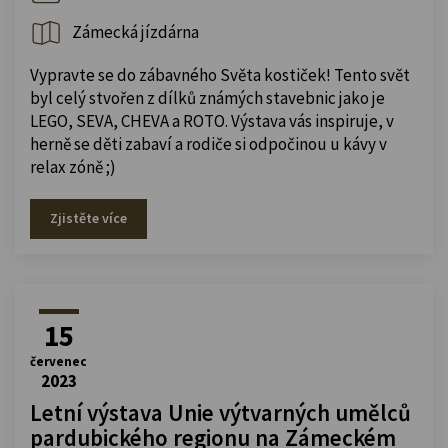
Zámecká jízdárna
Vypravte se do zábavného Světa kostiček! Tento svět
byl celý stvořen z dílků známých stavebnic jako je
LEGO, SEVA, CHEVA a ROTO. Výstava vás inspiruje, v
herně se děti zabaví a rodiče si odpočinou u kávy v
relax zóně ;)
Zjistěte více
15
červenec
2023
Letní výstava Unie výtvarných umělců
pardubického regionu na Zámeckém