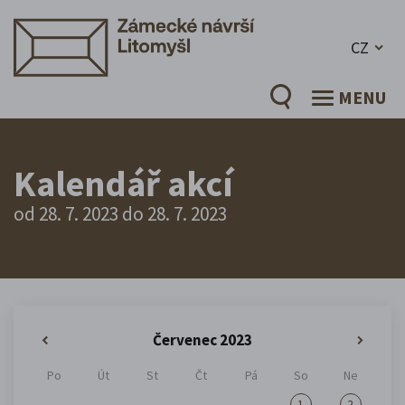
CZ
MENU
Kalendář akcí
od 28. 7. 2023 do 28. 7. 2023
Červenec 2023
«
»
Po
Út
St
Čt
Pá
So
Ne
1
2