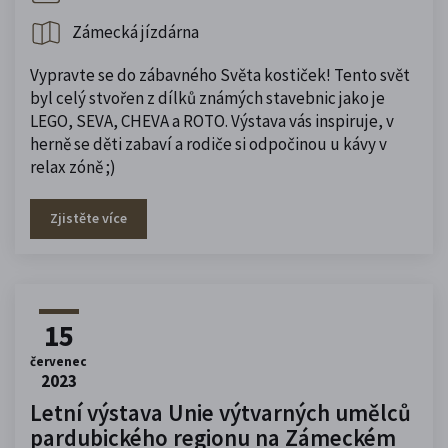
Zámecká jízdárna
Vypravte se do zábavného Světa kostiček! Tento svět
byl celý stvořen z dílků známých stavebnic jako je
LEGO, SEVA, CHEVA a ROTO. Výstava vás inspiruje, v
herně se děti zabaví a rodiče si odpočinou u kávy v
relax zóně ;)
Zjistěte více
15
červenec
2023
Letní výstava Unie výtvarných umělců
pardubického regionu na Zámeckém