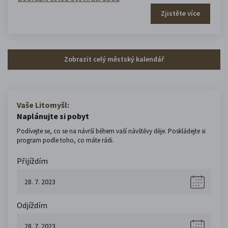
Zjistěte více
Zobrazit celý městský kalendář
Vaše Litomyšl:
Naplánujte si pobyt
Podívejte se, co se na návrší během vaší návštěvy děje. Poskládejte si
program podle toho, co máte rádi.
Přijíždím
Odjíždím