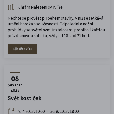
Chrám Nalezení sv. Kříže
Nechte se provést příbehem stavby, v níž se setkává
umění baroka a současnosti. Odpolední a noční
prohlídky se světelnými instalacemi probíhají každou
prázdninovou sobotu, vždy od 16 a od 21 hod.
Zjistěte více
08
červenec
2023
Svět kostiček
8. 7. 2023, 10:00
–
30. 8. 2023, 18:00