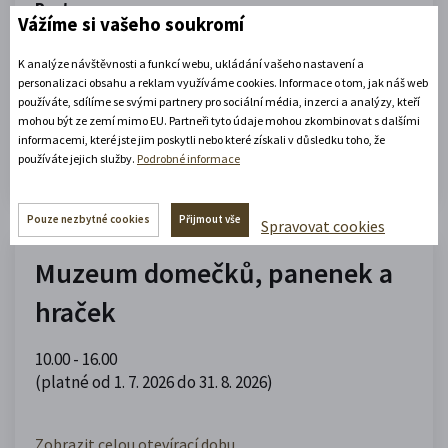
Portmoneum
Vážíme si vašeho soukromí
09.00 - 12.00
,
13.00 - 17.00
K analýze návštěvnosti a funkcí webu, ukládání vašeho nastavení a
(platné od 1. 5. 2026 do 30. 9. 2026)
personalizaci obsahu a reklam využíváme cookies. Informace o tom, jak náš web
používáte, sdílíme se svými partnery pro sociální média, inzerci a analýzy, kteří
mohou být ze zemí mimo EU. Partneři tyto údaje mohou zkombinovat s dalšími
Zobrazit celou otevírací dobu
informacemi, které jste jim poskytli nebo které získali v důsledku toho, že
používáte jejich služby.
Podrobné informace
Zjistěte více
Pouze nezbytné cookies
Přijmout vše
Spravovat cookies
Muzeum domečků, panenek a
hraček
10.00 - 16.00
(platné od 1. 7. 2026 do 31. 8. 2026)
Zobrazit celou otevírací dobu