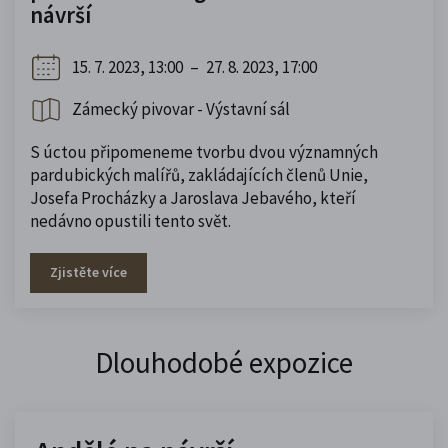
návrší
15. 7. 2023, 13:00
–
27. 8. 2023, 17:00
Zámecký pivovar - Výstavní sál
S úctou připomeneme tvorbu dvou významných
pardubických malířů, zakládajících členů Unie,
Josefa Procházky a Jaroslava Jebavého, kteří
nedávno opustili tento svět.
Zjistěte více
Dlouhodobé expozice