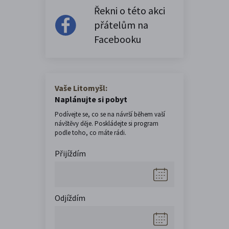
Řekni o této akci
přátelům na
Facebooku
Vaše Litomyšl:
Naplánujte si pobyt
Podívejte se, co se na návrší během vaší
návštěvy děje. Poskládejte si program
podle toho, co máte rádi.
Přijíždím
Odjíždím