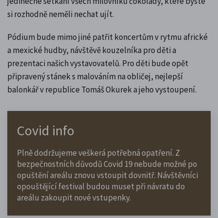
jedinečné setkání všech milovníků čokolády, které byste
si rozhodně neměli nechat ujít.
Pódium bude mimo jiné patřit koncertům v rytmu africké
a mexické hudby, návštěvě kouzelníka pro děti a
prezentaci našich vystavovatelů. Pro děti bude opět
připravený stánek s malováním na obličej, nejlepší
balonkář v republice Tomáš Okurek a jeho vystoupení.
Covid info
Plně dodržujeme veškerá potřebná opatření. Z
bezpečnostních důvodů Covid 19 nebude možné po
opuštění areálu znovu vstoupit dovnitř. Návštěvníci
opouštějící festival budou muset při návratu do
areálu zakoupit nové vstupenky.