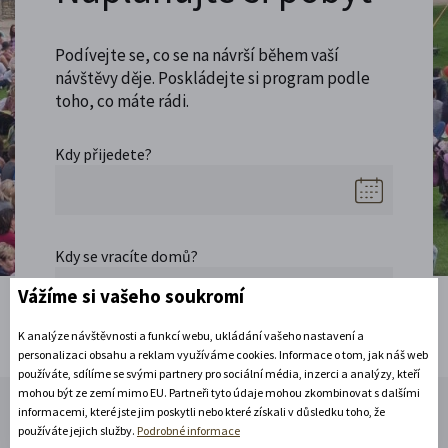
Podívejte se, co se na návrší během vaší
návštěvy děje. Poskládejte si program podle
toho, co máte rádi.
Kdy přijedete?
Kdy se vracíte domů?
Vážíme si vašeho soukromí
K analýze návštěvnosti a funkcí webu, ukládání vašeho nastavení a
personalizaci obsahu a reklam využíváme cookies. Informace o tom, jak náš web
Začněte se těšit!
používáte, sdílíme se svými partnery pro sociální média, inzerci a analýzy, kteří
mohou být ze zemí mimo EU. Partneři tyto údaje mohou zkombinovat s dalšími
informacemi, které jste jim poskytli nebo které získali v důsledku toho, že
používáte jejich služby.
Podrobné informace