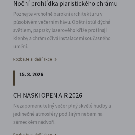
Noční prohlídka piaristického chrámu
Poznejte vrcholně barokní architekturu v
působivém večerním hávu. Obětní stůl dýchá
světlem, paprsky laserového kříže protínají
klenby a chrám ožívá instalacemi současného
umění.
Rozbalte si další akce
15. 8. 2026
CHINASKI OPEN AIR 2026
Nezapomenutelný večer plný skvělé hudby a
jedinečné atmosféry pod širým nebem na
zámeckém nádvoří.
Rozbalte si další akce