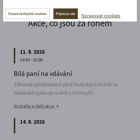
Pouze nezbytné cookies
Přijmout vše
Spravovat cookies
Akce, co jsou za rohem
11. 8. 2026
19:30 - 22:00
Bílá paní na vdávání
Zábavné představení plné hereckých hvězd na
zámecké open-air scéně v Litomyšli.
Rozbalte si další akce
14. 8. 2026