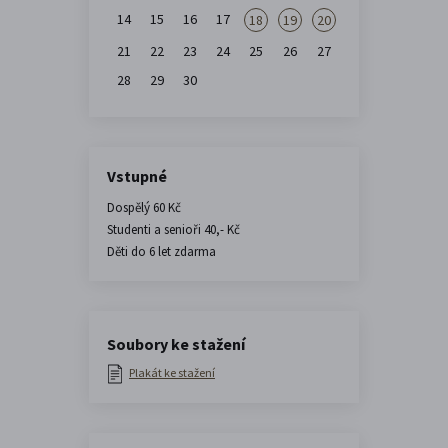
14
15
16
17
18
19
20
21
22
23
24
25
26
27
28
29
30
Vstupné
Dospělý 60 Kč
Studenti a senioři 40,- Kč
Děti do 6 let zdarma
Soubory ke stažení
Plakát ke stažení