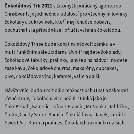
Čokoládový Trh 2021
v Litomyšli pořádaný agenturou
ChrisEvents je jedinečnou událostí pro všechny milovníky
čokolády a cukrovinek, kteří mají chuť se pobavit,
pochutnat si a případně se i přiučit vaření s čokoládou.
Čokoládový Trh se bude konat na nádvoří zámku a v
multifunkčním sále Jízdárna. Uvnitř najdete čokolády,
čokoládové tabulky, pralinky, lanýže a na nádvoří najdete
zase kávu, čokoládové churros, makaróny, cupcakes,
pivo, čokoládové víno, karamel, vafle a další.
Návštěvníci budou mít dále možnost ochutnat a zakoupit
různé druhy čokolád u více než 35 stánků jako je
ČokoKebab, Kamelie – víno z Francie, Mr. Vonka, Jablíčko,
Čo-Xo, Candy Store, Kamila, Čokoládovna Janek, Judith
Sweet Art, Koruna pralines, Čokolandia a mnoho dalších.